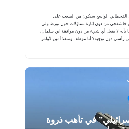
وذ القحطاني الواسع سيكون من الصعب على
ل خاشقجي من دون إثارة تساؤلات حول تورط ولي
بأنه لا يفعل أي شيء من دون موافقة ابن سلمان،
آب 2017: “وتعتقد أني أقدح من رأسي دون توجيه؟ أنا موظف ومنفذ أمين لأوامر
ي
رائيلي” في تأهب ذروة
ال