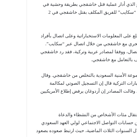
 الذي أدار عملية قتل خاشقجي بطريقة وحشية في
القنصلية السعودية باسطنبول من خلال إصدار الأوامر عبر تطبيق “سكايب” للفريق المكلف بقتل خاشقجي في 2
 على المعلومات الاستخباراتية وعلى اتصال بأفراد
 يجري مع خاشقجي من خلال اتصال عبر “سكايب”.
اتصال، ووفقا لمصادر عربية وتركية، فقد رد خاشقجي
ف بالتعامل مع خاشقجي.
جموعة الأمنية السعودية بالتخلص من خاشقجي. وقال
رات التركية قال إن التسجيل الصوتي لمكالمة
قالت المصادر إن أردوغان يرفض إطلاع الأمريكيين
تقال مئات الأشخاص من النشطاء والدعاة
ن حسابات التواصل الاجتماعي لولي العهد السعودي
ال السنوات الثلاث الماضية، حيث ارتبط صعوده بصعود