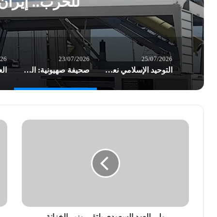
للحرب.. إيران 
026
23/07/2026
25/07/2026
التوحيد الإسلامي نعت المناضل أوكاموتو.. وأشادت بعملية الضفة الغربية البطولية
صحيفة صهيونية: الجيش “الإسرائيلي” في تأهب ذروة للحرب.. إيران قد تبادر
ولي العهد السعودي يلتقي وزير الخزانة