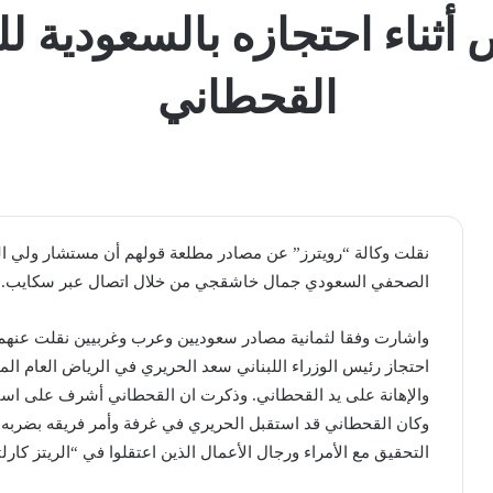
أثناء احتجازه بالسعودية ل
القحطاني
نقلت وكالة “​رويترز​” عن مصادر مطلعة قولهم أن مستشار ولي ا
الصحفي السعودي ​جمال خاشقجي​ من خلال اتصال عبر سكايب.
واشارت وفقا لثمانية مصادر سعوديين وعرب وغربيين نقلت عنهم 
احتجاز رئيس الوزراء اللبناني ​سعد الحريري​ في الرياض العام 
والإهانة على يد القحطاني. وذكرت ان القحطاني أشرف على استج
وكان القحطاني قد استقبل الحريري في غرفة وأمر فريقه بضربه
التحقيق مع الأمراء ورجال الأعمال الذين اعتقلوا في “الريتز كارل