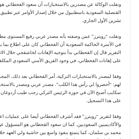
ونقلت الوكالة عن مصدرين بالاستخبارات أن سعود القحطاني هو
تشرين الأول الجاري.
ونقلت “رويترز” عمن وصفته بأنه مصدر عربي رفيع المستوى مطلع
في الأسرة الحاكمة السعودية أن القحطاني كان على اطلاع بما
التقرير قال إن القحطاني بدأ بتوجيه الإهانات لخاشقجي خلال ال
على إهانات القحطاني، في وجود الفريق الأمني السعودي المكل
وفقا لمصدر بالاستخبارات التركية، أمر القحطاني بعد ذلك، الم
لهم: “أحضروا لي رأس هذا الكلب”. مصدر عربي ومصدر بالاستخبا
سكايب أصبح الآن في حوزة الرئيس التركي رجب طيب أردوغان. و
على هذا التسجيل.
وفقا لتقرير “رويترز” فقد أشرف القحطاني أيضا على عمليات اع
والأكاديميين السعوديين. كما ان سعود القحطاني هو المسؤول ع
محمد بن سلمان، كما يتمتع بنفوذ واسع بين حاشية ولي العهد خل