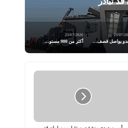
قد تبادر
23/07/2026
23/07/2
العدو يواصل قصف واستهداف البلدات والقرى الجنوبية
أكثر من 900 مستوطن يقتحمون الأقصى في ذكرى “خراب الهيكل” المزعوم
أمير سعودي منشق: مستقبل بن سلمان قد