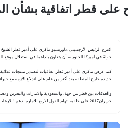
 على قطر اتفاقية بشأن الم
اقترح الرئيس ​الأرجنتين​ي ماوريسيو ماكري على ​أمير قطر​ الشي
جولةً في ​أميركا الجنوبية​، أن يتعاون بلداهما في استغلال موقع لل
كما عرض ماكري على أمير قطر اتفاقيات لتصدير منتجات غذائية أر
جديدة خارج المنطقة بعد أكثر من عام على اندلاع الأزمة مع جيران
والعلاقات بين قطر من جهة، و​السعودية​ و​الامارات​ و​البحرين​
حزيران2017 على خلفية اتهام الدول الاربع للامارة بدعم “​الارهاب​”، وهو ما تنفيه الدوحة.