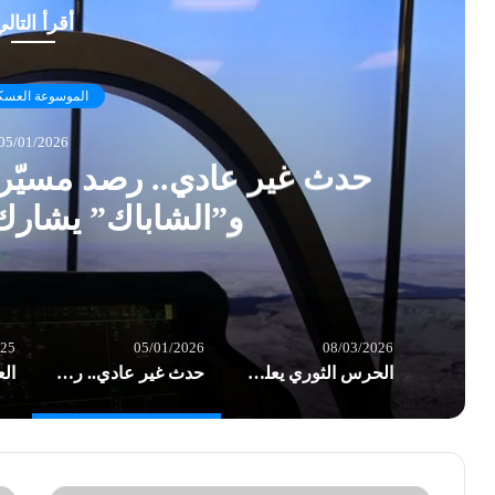
أقرأ التال
الموسوعة العسك
05/01/2026
حدث غير عادي.. رصد مسيّرة
و”الشاباك” يشارك
025
05/01/2026
08/03/2026
الحرس الثوري يعلن إطلاق الموجة الـ28 من عمليات “الوعد الصادق 4”
حدث غير عادي.. رصد مسيّرة فوق قاعدة “نيفاتيم” و”الشاباك” يشارك في التحقيق