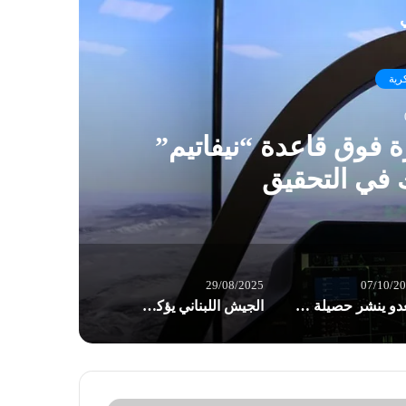
ي
رية
 فوق قاعدة “نيفاتيم”
ا
 في التحقيق
29/08/2025
07/10/2
العدو ينشر حصيلة قتلاه على مدى عاميْن من معركة غزة
الجيش اللبناني يؤكد التزامه بواجباته الوطنية ويدعو الإعلام لاعتماد بياناته الرسمية