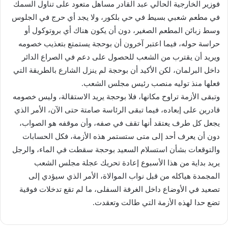
فوزير الخارجية الحالي عبد القادر مساهل متعود على تناول السمك
في مطعم شعبي بسيط في حي بلكور، ولا يجد أي حرج في الجلوس
وسط زبائن المطعم الصغير، دون أن يكون هناك أي بروتوكول أو
حراسة حوله، فيما اعتبر آخرون أن بوحجة يستمتع بتعذيب خصومه
ويريد أن يقترب من الشعب للحصول على دعم في الصراع الدائر
داخل البرلمان، لكن الأكيد أن بوحجة لم ينزل الشارع بالطريقة التي
فعلها منذ توليه منصب رئيس مجلس الشعب.
وتبقى الأزمة تراوح مكانها، فلا بوحجة يريد الاستقالة، وليس خصومه
قادرين على إبعاده، فيما تبقى الرئاسة صامتة حتى الآن، الأمر الذي
يجعل كل طرف يعتقد أنها تقف في صفه، وأن موقفه هو الصواب،
دون أن يعرف أحد إلى متى ستستمر هذه الأزمة، فكل الحسابات
والتوقعات بشأن استسلام السعيد بوحجة سقطت في الماء، والرجل
يريد بداية من هذا الأسبوع إعادة تحريك عجلة مجلس الشعب
المجمدة هياكله من قبل نواب الموالاة، الأمر الذي سيؤدي إلى
تصعيد في الأوضاع داخل الغرفة السفلى، ما لم تقع تدخلات فوقية
تضع حدا لهذه الأزمة التي طالت وتعقدت.