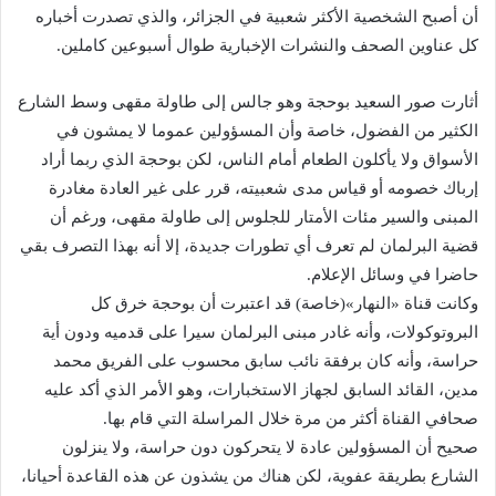
أن أصبح الشخصية الأكثر شعبية في الجزائر، والذي تصدرت أخباره
كل عناوين الصحف والنشرات الإخبارية طوال أسبوعين كاملين.
أثارت صور السعيد بوحجة وهو جالس إلى طاولة مقهى وسط الشارع
الكثير من الفضول، خاصة وأن المسؤولين عموما لا يمشون في
الأسواق ولا يأكلون الطعام أمام الناس، لكن بوحجة الذي ربما أراد
إرباك خصومه أو قياس مدى شعبيته، قرر على غير العادة مغادرة
المبنى والسير مئات الأمتار للجلوس إلى طاولة مقهى، ورغم أن
قضية البرلمان لم تعرف أي تطورات جديدة، إلا أنه بهذا التصرف بقي
حاضرا في وسائل الإعلام.
وكانت قناة «النهار»(خاصة) قد اعتبرت أن بوحجة خرق كل
البروتوكولات، وأنه غادر مبنى البرلمان سيرا على قدميه ودون أية
حراسة، وأنه كان برفقة نائب سابق محسوب على الفريق محمد
مدين، القائد السابق لجهاز الاستخبارات، وهو الأمر الذي أكد عليه
صحافي القناة أكثر من مرة خلال المراسلة التي قام بها.
صحيح أن المسؤولين عادة لا يتحركون دون حراسة، ولا ينزلون
الشارع بطريقة عفوية، لكن هناك من يشذون عن هذه القاعدة أحيانا،