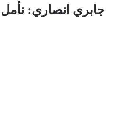
جابري انصاري: نأمل ب