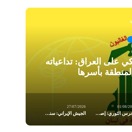
ي
كي على العراق: تداعياته
ال
لمنطقة بأسرها
27/07/2026
01/08/2
الحرس الثوري: إصابة ناقلتي نفط مخالفتين وإجبارهما على التوقف في مضيق هرمز
الجيش الإيراني: سنرد على أي عدوان برد قوي وساحق