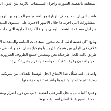
المتعلقة بالقضية السورية واجراء التنسيقات اللازمة بين الدول ال
واشار الى ان احد اهداف الزيارة هو التشاور مع المسؤولين ال
المشاورات التي اجريناها خلال الاشهر الاخيرة على مستوى المنطقة
من اجل مساعدة الشعب اليمني وانهاء الكارثة الجارية التي حلت
وتابع: “ان قضية ادلب كانت محور المحادثات الثنائية والمتعددة ال
خلاف في الرأي بين شريكينا (روسيا وتركيا) بشان الاولويات في ق
طريق ثالث للحل طرحناه نحن ويتضمن جميع الظروف الضرورية ذات
الحيلولة دون وقوع اشتباكات واسعة واضرار بشرية كبيرة”.
واضاف، لقد شكّل هذا الاتفاق الحل الوسط للخلاف بين شريكينا ا
زمنية تتم متابعتها وتنفيذها ولقد تم تنفيذ جزء منها.
وختم: “اننا نامل بالحل المرحلي لقضية ادلب من دون اضرار ومش
الدولة السورية بلا اثمان انسانية كبيرة”.‎