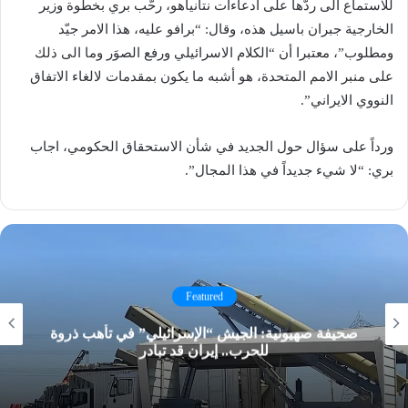
للاستماع الى ردّها على ادعاءات نتانياهو، رحّب بري بخطوة وزير
الخارجية جبران باسيل هذه، وقال: “برافو عليه، هذا الامر جيّد
ومطلوب”، معتبرا أن “الكلام الاسرائيلي ورفع الصوَر وما الى ذلك
على منبر الامم المتحدة، هو أشبه ما يكون بمقدمات لالغاء الاتفاق
النووي الايراني”.
ورداً على سؤال حول الجديد في شأن الاستحقاق الحكومي، اجاب
بري: “لا شيء جديداً في هذا المجال”.
Featured
صحيفة صهيونية: الجيش “الإسرائيلي” في تأهب ذروة
للحرب.. إيران قد تبادر