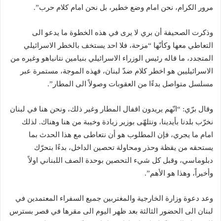
مرور الكرام، نحن امام وضع خطير، بل نحن امام كلام حرب”.
وذكرت الصحيفة أن بري لا يرى في هذه الخطوة ما يدعو الى
التعاطي معها وكأنّها “مزحة، فلا احد يستخف بالخطر الاسرائيلي
المتجدد، ما قاله رئيس الوزراء الاسرائيلي ​بنيامين نتانياهو​ وغيره من
الاسرائيليين هو اخطر كلام ضدّ ​لبنان​، فهذه الموجة، مستمرة عبر
مسلسل متواصل بدءًا من العقوبات وصولاً الى المطار”.
وقال برّي: “انّهم يريدون اقفال المطار وغير ذلك، ونحن هنا في لبنان
نخرّب بلدنا بأيدينا، ونتلهّى بوزير زيادة وخيبة من هنا وهناك. لذلك
امام ما يجري، فإن المطلوب هو أن نتعاطى مع هذا الحدث بما
يستحقه من يقظة وحذر ومحاولة تحصين الداخل، بدءًا بتحرّك
دبلوماسي، وقبل كل شيء التحصين بوحدة الصف اللبناني اولاً
وأخيراً، وهذا هو الأهم”.
وعد دعوة وزارة الخارجية والمغتربين جميع السفراء المعتمدين في
لبنان الى الحضور الثالثة بعد ظهر اليوم الى مقرها في قصر بسترس