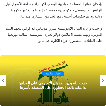
بإمكان قواتها المسلحة مواجهة الوضع، لكن إزاء جسامة الأضرار قبل
الرئيس الاندونيسي جوكو ويدودو بمساعدة منظمات غير حكومية
دولية ودعم حكومات أجنبية، مع الحد من انتشارها ميدانيا.
ورحبت وزيرة المال الإندونيسية سري مولياني إندراواتي بتعهد البنك
الدولي، وبهبة بقيمة 5 ملايين دولار تعتزم المؤسسة المالية توزيعها
على العائلات المتضررة جراء الكارثة في بالو.
اخبار اسلامية
حزب الله يدين العدوان الأميركي على العراق:
تداعياته بالغة الخطورة على المنطقة بأسرها