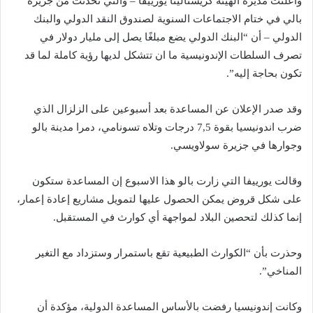
وأعلنت مديرة الهيئة كريستالينا يورييفا – والتي تحدثت من جزيرة
بالي في ختام الاجتماعات السنوية لصندوق النقد الدولي والبنك
الدولي – أن “البنك الدولي يضع مبلغًا يصل إلى مليار دولار في
تصرف السلطات الإندونيسية ما ان تتشكل لديها رؤية كاملة لما قد
تكون بحاجة إليه”.
وقد صدر الإعلان عن المساعدة بعد أسبوعين على الزلزال الذي
ضرب اندونيسيا بقوة 7,5 درجات وتلاه تسونامي، دمرا مدينة بالو
وجوارها في جزيرة سولاويسي.
وقالت يورييفا التي زارت بالو هذا الاسبوع إن المساعدة ستكون
على شكل قروض يمكن الحصول عليها لتمويل مشاريع إعادة إعمار،
إنما كذلك لتحصين البلاد لمواجهة أي كوارث في المستقبل.
وحذرت بأن “الكوارث الطبيعية تقع باستمرار وستزداد مع التغير
المناخي”.
وكانت إندونيسيا رفضت بالأساس المساعدة الدولية، مؤكدة أن