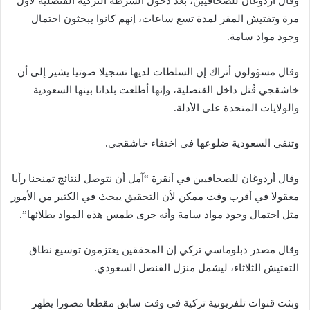
وقال أردوغان للصحافيين، بعد دخول الشرطة التركية القنصلية لأول
مرة وتفتيش المقر لمدة تسع ساعات، إنهم كانوا يبحثون احتمال
وجود مواد سامة.
وقال مسؤولون أتراك إن السلطات لديها تسجيلا صوتيا يشير إلى أن
خاشقجي قُتل داخل القنصلية، وإنها أطلعت بلدانا بينها السعودية
والولايات المتحدة على الأدلة.
وتنفي السعودية ضلوعها في اختفاء خاشقجي.
وقال أردوغان للصحافيين في أنقرة “آمل أن نتوصل لنتائج تمنحنا رأيا
معقولا في أقرب وقت ممكن لأن التحقيق يبحث في الكثير من الأمور
مثل احتمال وجود مواد سامة وأنه جرى طمس هذه المواد بطلائها”.
وقال مصدر دبلوماسي تركي إن المحققين يعتزمون توسيع نطاق
التفتيش الثلاثاء، ليشمل منزل القنصل السعودي.
وبثت قنوات تلفزيونية تركية في وقت سابق مقطعا مصورا يظهر