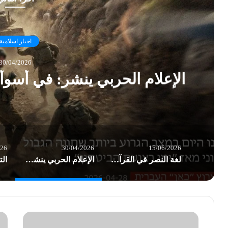
اخبار اسلامية
30/04/2026
الإعلام الحربي ينشر: في أسوأ
026
30/04/2026
15/06/2026
لغة النصر في القرآن الكريم .. بقلم د.عاطف الموسوي
الإعلام الحربي ينشر: في أسوأ وضع – במצב הגרוע ביותר