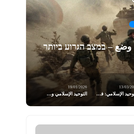
ال
 وضع – במצב הגרוע ביותר
19/01/2026
13/03/2
التوحيد الإسلامي: في يوم القدس العالمي نعلن للعالم العداء للإسرائيلي والأميريكي ووكلائه في بلادنا
التوحيد الإسلامي وحركة فتح – منطقة الشمال “الشعب الفلسطيني يعاني الأمرين بحرمانه حقوقه الإنسانية في لبنان