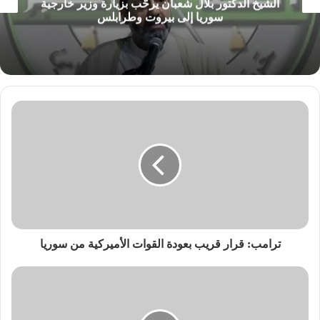
الشيخ الدكتور بلال شعبان يرحّب بزيارة وزير خارجية
سوريا إلى بيروت وطرابلس
ترامب: قرار قريب بعودة القوات الأميركية من سوريا