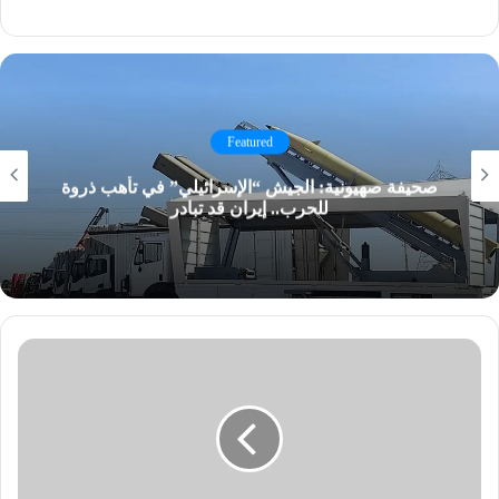
Featured
صحيفة صهيونية: الجيش “الإسرائيلي” في تأهب ذروة
للحرب.. إيران قد تبادر