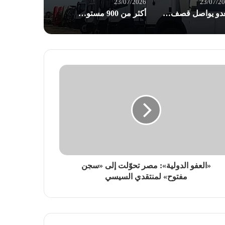
23/07/2026
23/07/2
العدو يواصل قصف واستهداف البلدات والقرى الجنوبية
أكثر من 900 مستوطن يقتحمون الأقصى في ذكرى “خراب الهيكل” المزعوم
«العفو الدولية»: مصر تحوّلت إلى «سجن
مفتوح» لمنتقدي السيسي