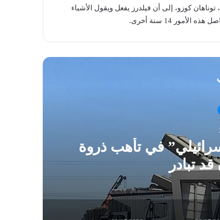
 توناهان كوزو، إلى أن فيلدرز يفعل ويقول الأشياء
ي
رائيلي” في تأهب ذروة
ال
قد تبادر