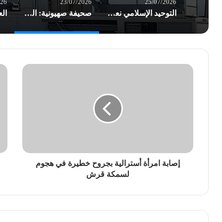
026
23/07/2026
25/07/2026
التوحيد الإسلامي نعت المناضل أوكاموتو.. وأشادت بعملية الضفة الغربية البطولية
صحيفة صهيونية: الجيش “الإسرائيلي” في تأهب ذروة للحرب.. إيران قد تبادر
إصابة امرأة أسترالية بجروح خطيرة في هجوم
لسمكة قرش