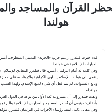
حظر القرآن والمساجد والم
هولندا
قدم خيرت فيلدرز، زعيم حزب «الحرية» اليميني المتطرف، أمس ا
العبارات الإسلامية في هولندا.
وفي كلمة له أمام البرلمان أمس، قال فيلدرز المعادي للإسلام، «نح
ينتمي إلى هولندا. الإسلام يساوي الكراهية والإرهاب» على حد زع
وتابع «لسنوات، لم يتم فعل أي شيء لمنع الإسلام، ولهذا السبب 
هولندا».
ولفت فيلدرز إلى أن مشروعه يُعد الأول من نوعه في الدول الغربي
وأضاف: «ينبغي أن تُحظر المساجد والمدارس الإسلامية والبرقع وا
وفي مقابل ذلك، انتقد رؤساء الأحزاب في البرلمان فليدرز، مؤكد