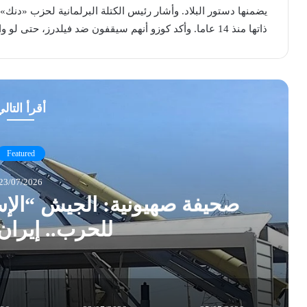
يضمنها دستور البلاد. وأشار رئيس الكتلة البرلمانية لحزب «دنك»،
ذاتها منذ 14 عاما. وأكد كوزو أنهم سيقفون ضد فيلدرز، حتى لو واصل هذه الأمور 14 سنة أخرى.
أقرأ التال
Featured
23/07/2026
صحيفة صهيونية: الجيش “الإس
للحرب.. إيران 