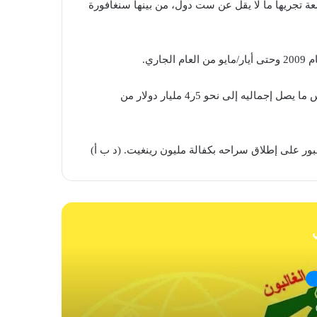
ة تجريها ما لا يقل عن ست دول، من بينها سنغافورة
ري.
ويتهم ممثلو الادعاء في الولايات المتحدة نجيب (65 عاما) باختلاس ما يصل إجماليه إلى نحو 5ر4 مليار دولار من
بور على إطلاق سراحه بكفالة مليون رينغيت. (د ب أ)
ي