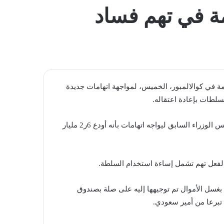
المظلم
مة في تهم فساد
ة في كوالالمبور، الخميس، لمواجهة اتهامات جديدة
سلطات بإعادة اعتقاله.
وذكرت لجنة مكافحة الفساد الماليزية، الأربعاء، أنه تم اعتقال رئيس الوزراء السابق ليواجه اتهامات بأنه أودع 6ر2 مليار
بالفعل تهم تشمل إساءة استخدام السلطة.
سل الأموال تم توجيهها إليه على صلة بصندوق
تبرعا من أمير سعودي.