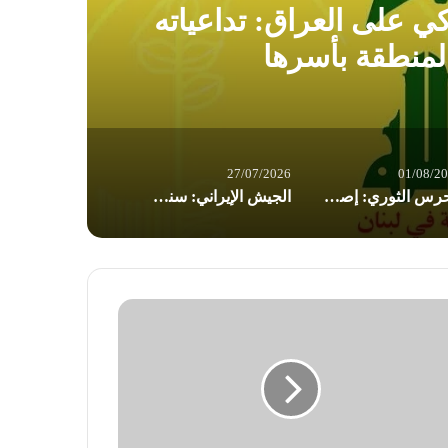
كي على العراق: تداعياته
ال
لمنطقة بأسرها
27/07/2026
01/08/2
الحرس الثوري: إصابة ناقلتي نفط مخالفتين وإجبارهما على التوقف في مضيق هرمز
الجيش الإيراني: سنرد على أي عدوان برد قوي وساحق