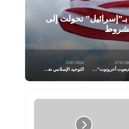
 بـ”إسرائيل” تحولت إلى
“يد
مشروط
25/07/2026
27/07/2
“يديعوت أحرونوت”:تراجع مخزون “باتريوت” يهدد قدرة واشنطن على خوض الحرب مع إيران
التوحيد الإسلامي نعت المناضل أوكاموتو.. وأشادت بعملية الضفة الغربية البطولية