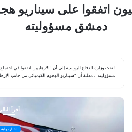
بيون اتفقوا على سيناريو هج
دمشق مسؤوليته
لفتت ​وزارة الدفاع الروسية​ إلى أن “الارهابيين اتفقوا في اجت
مسؤوليته”، معلنة أن “سيناريو الهجوم الكيميائي من جانب الإرهابي
أقرأ التال
اخبار دولية