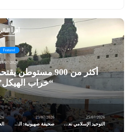
أقرأ التال
تحمون الأقصى في ذكرى
التو
مزعوم
026
23/07/2026
25/07/2026
التوحيد الإسلامي نعت المناضل أوكاموتو.. وأشادت بعملية الضفة الغربية البطولية
صحيفة صهيونية: الجيش “الإسرائيلي” في تأهب ذروة للحرب.. إيران قد تبادر