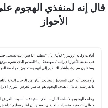
قال إنه لمنفذي الهجوم عل
الأحواز
أفادت وكالة “رويترز” للأنباء بأن “تنظيم “داعش” بث تسجيل فيد
في مدينة الأهواز الإيرانية”، موضحةً أن “الفيديو الذي نشره موقع 
يستقلون سيارة، وأشار التنظيم إلى أنهم يستعدون لمهاجمة العر
وأوضحت أنه “في التسجيل، يتحادث اثنان من الرجال الثلاثة باللغ
بالفارسية، قائلا إن هدف الهجوم هو عناصر ​الحرس الثوري​ الإيران
وخلف الهجوم بالأسلحة النارية، الذي استهدف، السبت، العرض 
حوالي 25 قتيلا وعشرات الجرحى. وسبق أن أعلن تنظيم “داعش” مسؤوليته عن الهجوم.