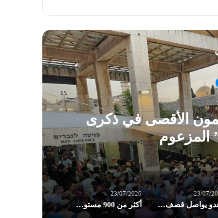
ي
Featured
25/07/2026
حيد الإسلامي نعت المناضل أوكاموتو.
بعملية الضفة الغربية البطولية
23/07/2026
23/07/2
العدو يواصل قصف واستهداف البلدات والقرى الجنوبية
أكثر من 900 مستوطن يقتحمون الأقصى في ذكرى “خراب الهيكل” المزعوم