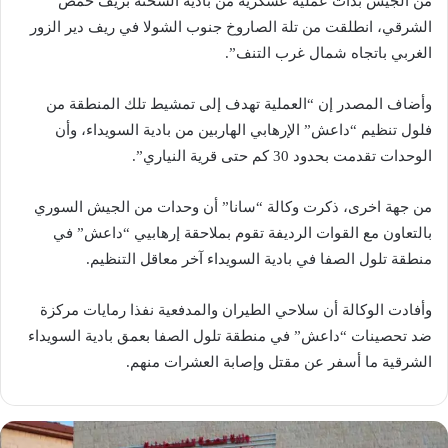
من الجيش بدأت عملية عسكرية من بادية السخنة بريف حمص
الشرقي، انطلقت من تلة الصاروخ جنوب الشولا في ريف دير الزور
الغربي باتجاه شمال غرب التنف”.
وأضاف المصدر إن “العملية تهدف إلى تمشيط تلك المنطقة من
فلول تنظيم “داعش” الإرهابي الهاربين من بادية السويداء، وأن
الوحدات تقدمت بحدود 30 كم حتى قرية النياري”.
من جهة اخرى، ذكرت وكالة “سانا” أن وحدات من الجيش السوري
بالتعاون مع القوات الرديفة تقوم بملاحقة إرهابيي “داعش” في
منطقة تلول الصفا في بادية السويداء آخر معاقل التنظيم.
وأفادت الوكالة أن سلاحي الطيران والمدفعية نفذا رمايات مركزة
ضد تحصينات “داعش” في منطقة تلول الصفا بعمق بادية السويداء
الشرقية ما أسفر عن مقتل وإصابة العشرات منهم.