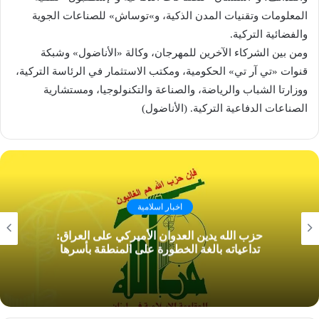
المعلومات وتقنيات المدن الذكية، و»توساش» للصناعات الجوية
والفضائية التركية.
ومن بين الشركاء الآخرين للمهرجان، وكالة «الأناضول» وشبكة
قنوات «تي آر تي» الحكومية، ومكتب الاستثمار في الرئاسة التركية،
ووزارتا الشباب والرياضة، والصناعة والتكنولوجيا، ومستشارية
الصناعات الدفاعية التركية. (الأناضول)
اخبار اسلامية
حزب الله يدين العدوان الأميركي على العراق:
تداعياته بالغة الخطورة على المنطقة بأسرها