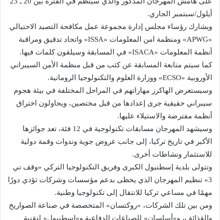
على هامش المهرجان المذكور والذي سينظم في الفترة بين 20 ـ 23
أيلول/سبتمبر الجاري.
ويشارك رؤساء مجلس إدارة مجموعة عمل مكافحة التصيد الاحتيالي
«APWG» ومنظمة امن المعلومات «ISSA» واتحاد تدقيق ومراقبة
أنظمة المعلومات «ISACA» في المسابقة وسيلقون كلمات فيها.
كما سيتم متابعة المسابقة عن كثب من قبل منظمة الأمن السيبراني
الأوروبية «ECSO» ووزارة العلوم والتكنولوجيا الرومانية.
وسيستعرض الهاكرز مهاراتهم في المراحل المختلفة في بيئة هجوم
سيبراني حقيقية جرى إعدادها من قبل مختصين، ويحاولون اختراق
أنظمة مفترضة والاستيلاء عليها.
وسيشهد المهرجان مسابقات تكنولوجية في 12 فئة، تعد جوائزها
الأكبر في تاريخ تركيا، إلى جانب عروض جوية وندوات وقمة دولية
للاستثمار ونشاطات أخرى.
وتتولى بلدية إسطنبول الكبرى وفريق التكنولوجيا التركي «وقف تي
3» تنظيم المهرجان الذي يحظى بدعم مؤسسات وشركات تؤدي دورًا
مهمًا في مساعي تركيا للانتقال إلى تكنولوجيا وطنية.
ومن بين تلك الشركات، «روكتسان» المتخصصة في صناعة الصواريخ
والقذائف، و»أسلسان» للصناعات الدفاعية و»إسطنبول» لتقنية