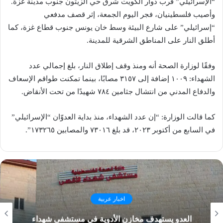
“الإسرائيلي” قرب دوار الكويت شرق حي الزيتون جنوب مدينة غزة.
وأصيب فلسطينيان، فجر اليوم الجمعة، إثر قصف مدفعي
“إسرائيلي” على شارع البيئة وسط خان يونس جنوب قطاع غزة، كما
أطلق النار على المناطق الشرقية للمدينة.
وفقًا لوزارة الصحة أنه ومنذ وقف إطلاق النار، بلغ إجمالي عدد
الشهداء: ١٠٠٩ إضافة إلى ٣١٥٧ مصابًا، بينما تمكنت طواقم الإسعاف
والدفاع المدني من انتشال جثامين ٧٨٤ شهيدًا من تحت الأنقاض.
كما قالت الوزارة: “إن عدد الشهداء، منذ بداية العدوّان “الإسرائيلي”
في السابع من أكتوبر ٢٠٢٣، قد بلغ ٧٣٠١٦ والمصابين ١٧٣٢٦٥”.
اخبار عربية
العدو يستهدف مخازن الأدوية في مستشفى شهداء