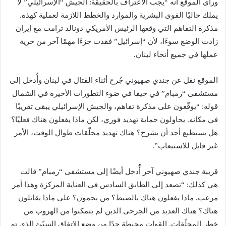
ورأى الموقع أنه “يجب الاعتراف بالحقيقة: الجيش “الإسرائيلي” لا
يملك حاليًا القوى البشرية والموارد والخطط اللازمة لعملية كهذه.
مذكرة التفاهم التي وقعها الرئيس الأمريكي دونالد ترامب مع إيران
زادت الوضع سوءًا، لأن “إسرائيل” فقدت جزءًا مهمًا آخر من حرية
عملها في جميع أنحاء لبنان.
الموقع نقل عن جندي صهيوني جُرح أثناء القتال في لبنان وأُدخل إلى
مستشفى “رمبام” في حيفا في ضوء التطورات الأخيرة في الشمال
قوله: “يوقّعون على مذكرة تفاهم، والجيش الإسرائيلي يبقى تقريبًا
في مكانه. يحاولون حماية تهديد فوري، لكن ماذا يفعلون هناك فعليًا؟
هل يستطيع أحد أن يشرح؟ هناك تهديد محلّقات طوال الوقت، الأمر
غير قابل للاستيعاب”.
قريبة جندي صهيوني آخر أُُدخل أيضًا إلى مستشفى “رمبام” قالت
هي كذلك: “تصعد إلى الطابق السادس في العناية المركزة وهذا أمر
مرعب. ماذا يفعلون هناك بالضبط؟ من يحمون؟ على ماذا يقاتلون
هناك؟ هناك العديد من الجرحى الذين لم يتمكنوا من الهروب من
خطر المحلّقات. القوات محبطة جدًا من وضع الاتفاق السيّئ الذي تم