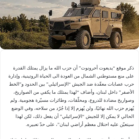
ذكر موقع “يديعوت أحرونوت” أن حزب الله ما يزال يمتلك القدرة
على منع مستوطني الشمال من العودة الى الحياة الروتينية، وإدارة
حرب عصابات معقّدة ضد الجيش “الإسرائيلي” بين الحدود و”الخط
الأصفر” داخل لبنان، وأضاف “لهذا يمتلك ما يكفي من الصواريخ،
وصواريخ مضادة للدروع، ومحلّقات، وطائرات مسيّرة هجومية. ولم
يُهزم حزب الله نهائيًا، ولن يُهزم إلا إذا جُرّد من سلاحه، وفي الوضع
الحالي لا يمكن إلا للجيش “الإسرائيلي” أن يفعل ذلك، لكن لهذا
سيتعيّن عليه احتلال معظم أراضي لبنان”، على حدّ تعبيره.