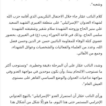
وشعبه”.
كلام النائب عمّار جاء خلال الاحتفال التكريمي الذي أقامه حزب الله
لشهداء العدوان “الإسرائيلي” على منطقة الغبيري الشهيد السعيد
علي منير الحاج وزوجته الشهيدة سلام شقير وشقيقته الشهيدة
سلمى الحاج، وذلك في قاعة الحوراء زينب (ع) في الغبيري، بحضور
عضوي كتلة الوفاء للمقاومة النائبين حسن عز الدين وحسن فضل
الله، وعدد من العلماء والفعاليات والشخصيات وعوائل الشهداء،
وجمع من الأهالي.
وشدد النائب عمّار على أن المرحلة دقيقة وخطيرة، “وتستوجب أكثر
ما تستوجب الالتحام بيننا، وأن نكون موحدين في مواجهة العدو وفي
مواجهة تداعيات العدوان والوضع السياسي القاهر على مستوى
العيش العام”.
ورأى النائب عمّار أن استمرار العدو “الإسرائيلي” بالنهج العدواني
الإجرامي المستمر حتى هذا اليوم، ما هو إلّا شكل من أشكال هذا