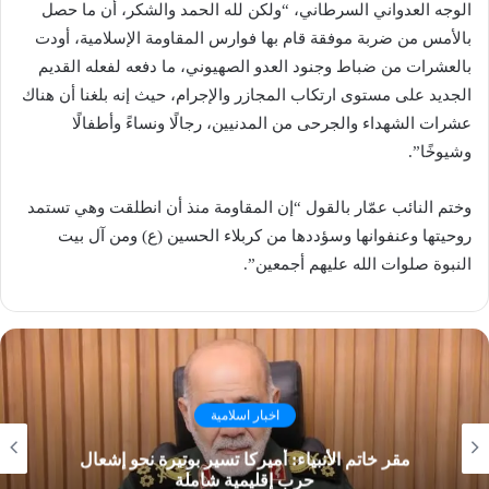
الوجه العدواني السرطاني، “ولكن لله الحمد والشكر، أن ما حصل
بالأمس من ضربة موفقة قام بها فوارس المقاومة الإسلامية، أودت
بالعشرات من ضباط وجنود العدو الصهيوني، ما دفعه لفعله القديم
الجديد على مستوى ارتكاب المجازر والإجرام، حيث إنه بلغنا أن هناك
عشرات الشهداء والجرحى من المدنيين، رجالًا ونساءً وأطفالًا
وشيوخًا”.
وختم النائب عمّار بالقول “إن المقاومة منذ أن انطلقت وهي تستمد
روحيتها وعنفوانها وسؤددها من كربلاء الحسين (ع) ومن آل بيت
النبوة صلوات الله عليهم أجمعين”.
اخبار اسلامية
مقر خاتم الأنبياء: أميركا تسير بوتيرة نحو إشعال
حرب إقليمية شاملة