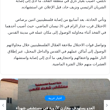
نابلس، أُصيب بعيار ناري في منطقة الفخذ، ما أدى إلى إصابة
الشريان الرئيسي ونزيف حاد، قبل الإعلان عن استشهاده.
وتأتي الحادثة، بعد أسابيع من إصابة فلسطينيين اثنين برصاص
الاحتلال قرب جدار الرام في 26 نيسان الماضي، حيث أصيب أحدهما
في الفخذ أثناء محاولته الوصول إلى مكان عمله في مدينة القدس.
وتواصل قوات الاحتلال ملاحقة العمّال الفلسطينيين خلال محاولاتهم
الوصول إلى أماكن عملهم في القدس والداخل المحتل، عبر إطلاق
النار عليهم واعتقالهم واحتجازهم، ما أدى إلى إصابة واستشهاد
العشرات منهم خلال الفترة الماضية.
اخبار عربية
العدو يستهدف مخازن الأدوية في مستشفى شهداء