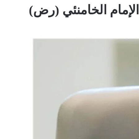
المظلم
إمام الخامنئي (رض)