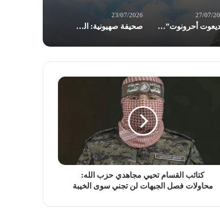
23/07/2026
27/07/2
“يديعوت أحرونوت”:تراجع مخزون “باتريوت” يهدد قدرة واشنطن على خوض الحرب مع إيران
صحيفة صهيونية: الجيش “الإسرائيلي” في تأهب ذروة للحرب.. إيران قد تبادر
كتائب القسام تحيي مجاهدي حزب الله:
محاولات فصل الجبهات لن تجني سوى الخيبة