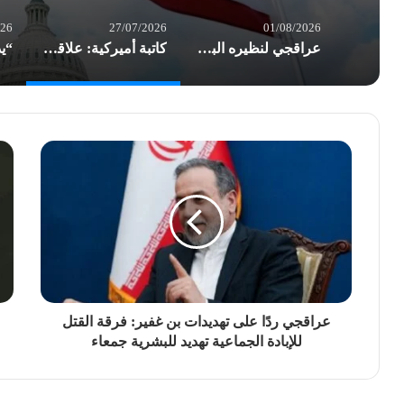
026
27/07/2026
01/08/2026
عراقجي لنظيره البريطاني: نهج لندن تجاه طهران غير لائق
كاتبة أميركية: علاقة واشنطن بـ”إسرائيل” تحولت إلى التزام غير مشروط
عراقجي ردًا على تهديدات بن غفير: فرقة القتل
للإبادة الجماعية تهديد للبشرية جمعاء