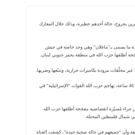
“الإسرائيلي”، بمصر أحد جنوده وإصابة 3 جنود آخرين بجروح، حالة أحدهم خطيرة، وذلك خلال المعارك
حدة ما يسمى بـ”ماغلان” وهي وحد خاصة في جيش
مفخخة أطلقها حزب الله في منطقة يحمر جنوبي لبنان.
بدورها، علّقت القناة 15 على العملية بالقول: “للمرة الثانية خلال 48 ساعة، يهاجم حزب الله القوات “الإسرائيلية” في
إسرائيلي” قد أقرّ أمس بإصابة 4 جنود آخرين جراء مُسيّرة انقضاضية مفخخة أطلقها حزب الله
ي شمال فلسطين المحتلة.
يفة وأن “جميعهم في حالة صحية جيدة”، كشفت القناة