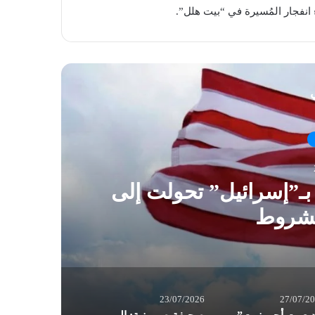
ي
 بـ”إسرائيل” تحولت إلى
“يد
مشروط
23/07/2026
27/07/2