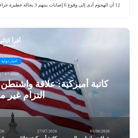
12 أن الهجوم أدى إلى وقوع 6 إصابات بينهم 3 بحالة خطيرة جراء انفجار المُسيرة في “بيت هلل”.
أقرأ التال
اخبار دولية
27/07/2026
كاتبة أميركية: علاقة واشنطن
التزام غير 
026
27/07/2026
01/08/2026