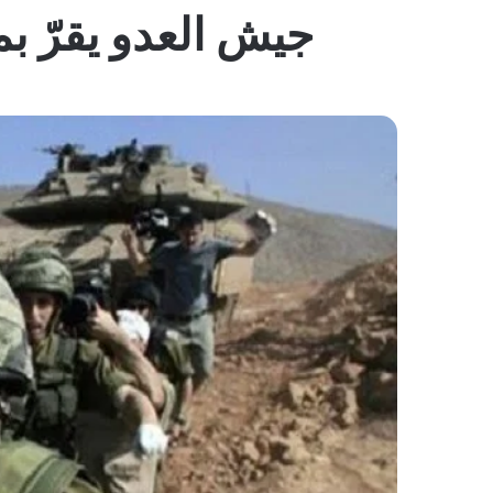
جيش العدو يقرّ بمقتل جندي و