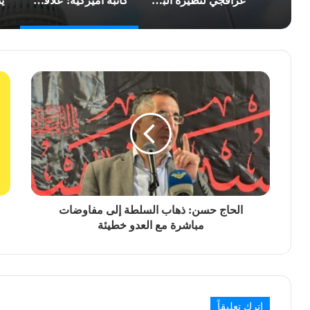
عراقجي لنظيره البريطاني: نهج لندن تجاه طهران غير لائق
كاتبة أميركية: علاقة واشنطن بـ”إسرائيل” تحولت إلى التزام غير مشروط
الحاج حسن: ذهاب السلطة إلى مفاوضات
مباشرة مع العدو خطيئة
اترك تعليقاً