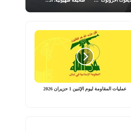
“يديعوت أحرونوت”:تراجع مخزون “باتريوت” يهدد قدرة واشنطن على خوض الحرب مع إيران
صحيفة صهيونية: الجيش “الإسرائيلي” في تأهب ذروة للحرب.. إيران قد تبادر
عمليات المقاومة ليوم الإثنين 1 حزيران 2026