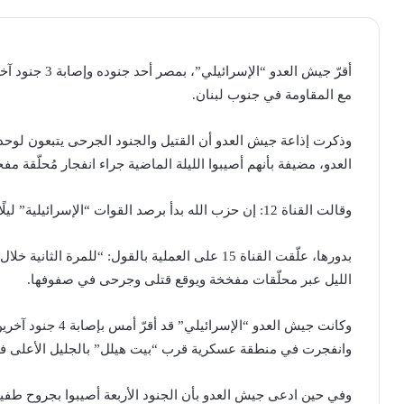
أقرّ جيش العدو 
مع المقاومة في جنوب لبنان.
وذكرت إذاعة جيش العدو أن القتيل والجنود الجرحى يتبعون لو
العدو، مضيفة بأنهم أصيبوا الليلة الماضية جراء انفجار مُحلّقة 
وقالت القناة 12: إن حزب الله بدأ برصد القوات “الإسرائيلية” ليلًا عبر محلّقات مزودة بكاميرات حرارية، وتتبُعها وضربها.
الليل عبر محلّقات مفخخة ويوقع قتلى وجرحى في صفوفها.
وكانت جيش العدو “ال
وانفجرت في منطقة عسكرية قرب “بيت هيلل” بالجليل الأعلى ف
وفي حين ادعى جيش العدو بأن الجنود الأربعة أصيبوا بجروح طف