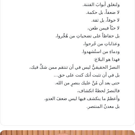
ولنغلق أبوابَ الفتنة.
لا ضعفاً، بل حكمة.
لا خوفاً، بل ثقة.
لا حبّاً فيمن طعن،
بل حفاظاً على تضحياتِ من هُجِّروا،
وعذاباتِ من جُرحوا،
ودماءِ من استُشهدوا.
فهذا هو البلاغ:
النصرُ الحقيقيُّ ليس في أن تنتقم ممن شكَّ فيك،
بل في أن تثبت أنك كنت على حق…
حتى بعد أن مُنَّ عليك بنصرٍ من الله.
فالنصرُ لحظةُ انكشاف،
وأعظمُ ما ينكشف فيها ليس ضعفَ العدو،
بل معدنُ المنتصر.