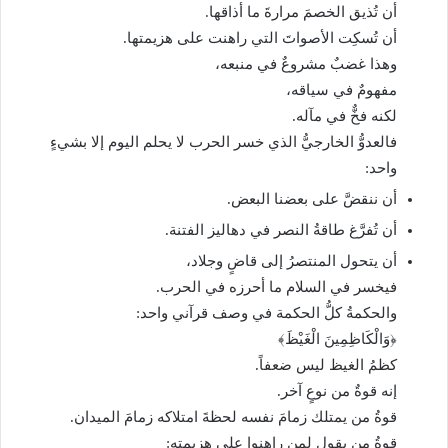
أن تُذيق الخصمَ مرارةَ ما أذاقها.
أن تُسكِت الأصواتَ التي راهنت على هزيمتها.
وهذا غضبٌ مشروعٌ في منبعه،
مفهومٌ في سياقه،
لكنه فخٌّ في مآله.
فالعدوُّ الخارجيُّ الذي خسر الحرب لا يحلم اليوم إلا بشيءٍ
واحد:
أن ننقضَّ على بعضنا البعض.
أن تُفرَّغ طاقةُ النصر في دهاليز الفتنة.
أن يتحول المنتصرُ إلى قاضٍ وجلاد،
فيخسر في السلام ما أحرزه في الحرب.
والحكمةُ كلُّ الحكمة في وصف قرآني واحد:
﴿وَالْكَاظِمِينَ الْغَيْظَ﴾
كظمُ الغيظ ليس ضعفاً.
إنه قوةٌ من نوعٍ آخر.
قوةُ من يمتلك زمامَ نفسه لحظةَ امتلاكه زمامَ الميدان.
قوةُ من يقول لمن راهنوا على هزيمته: