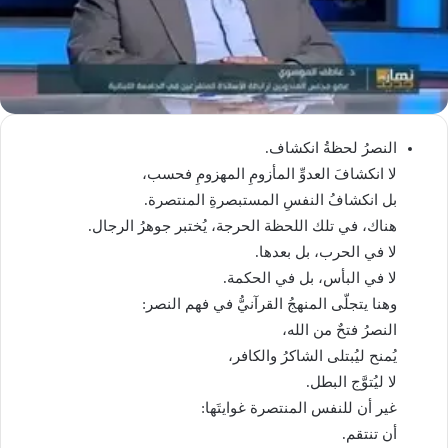
النصرُ لحظةُ انكشاف.
لا انكشافَ العدوِّ المأزومِ المهزومِ فحسب،
بل انكشافُ النفسِ المستبصرةِ المنتصرة.
هناك، في تلك اللحظة الحرجة، يُختبر جوهرُ الرجال.
لا في الحرب، بل بعدها.
لا في البأس، بل في الحكمة.
وهنا يتجلّى المنهجُ القرآنيُّ في فهم النصر:
النصرُ فتحٌ من الله،
يُمنح ليُبتلى الشاكرُ والكافر،
لا ليُتوَّج البطل.
غير أن للنفس المنتصرة غوايتَها:
أن تنتقم.