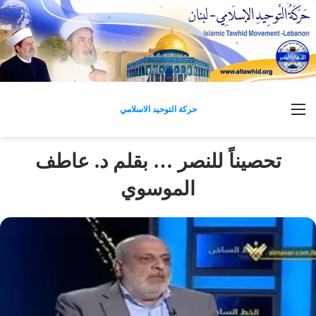
القائمة
حركة التوحيد الاسلامي
تحصيناً للنصر … بقلم د. عاطف
الموسوي