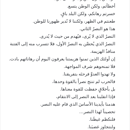
أخطأتم، ولكن الوطن يتسع.
خسرتم رهانكم، ولكن البلد باقٍ.
طعنتم في الظهر، ولكننا لا نُدير ظهورنا للوطن.
هذا هو النصرُ الثاني.
النصرُ الذي لا يُرى، فيُهدم من حيث لا يُدرى.
النصرُ الذي يُحصَّن به النصرُ الأول، فلا تتسرب منه إلى الفتنة
منافذُ الهزيمة.
إن أولئك الذين تمنوا هزيمتنا يعرفون اليوم أن رهاناتهم بادت.
فلا تمنحوهم شرف المواجهة.
ولا تهدوا العدوَّ فرحتَه بتفريقنا.
فالحرب لم تنتج نصراً بالقوة وحدها،
بل بأخلاقٍ حفظت للقوة معناها.
فإذا انقلبنا بعد النصر إلى الانتقام،
هدمنا بأيدينا الأساسَ الذي قام عليه النصر.
تحصيناً لهذا النصر…
فلنكظم غيظَنا.
ولنتجاوز غضبَنا.