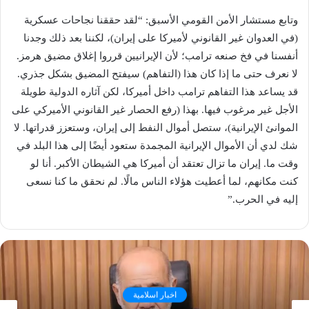
وتابع مستشار الأمن القومي الأسبق: “لقد حققنا نجاحات عسكرية
(في العدوان غير القانوني لأميركا على إيران)، لكننا بعد ذلك وجدنا
أنفسنا في فخ صنعه ترامب؛ لأن الإيرانيين قرروا إغلاق مضيق هرمز.
لا نعرف حتى ما إذا كان هذا (التفاهم) سيفتح المضيق بشكل جذري.
قد يساعد هذا التفاهم ترامب داخل أميركا، لكن آثاره الدولية طويلة
الأجل غير مرغوب فيها. بهذا (رفع الحصار غير القانوني الأميركي على
الموانئ الإيرانية)، ستصل أموال النفط إلى إيران، وستعزز قدراتها. لا
شك لدي أن الأموال الإيرانية المجمدة ستعود أيضًا إلى هذا البلد في
وقت ما. إيران ما تزال تعتقد أن أميركا هي الشيطان الأكبر. أنا لو
كنت مكانهم، لما أعطيت هؤلاء الناس مالًا. لم نحقق ما كنا نسعى
إليه في الحرب.”
اخبار اسلامية