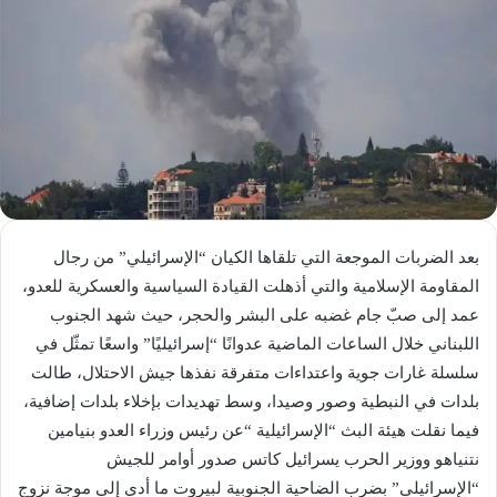
بعد الضربات الموجعة التي تلقاها الكيان “الإسرائيلي” من رجال
المقاومة الإسلامية والتي أذهلت القيادة السياسية والعسكرية للعدو،
عمد إلى صبّ جام غضبه على البشر والحجر، حيث شهد الجنوب
اللبناني خلال الساعات الماضية عدوانًا “إسرائيليًا” واسعًا تمثّل في
سلسلة غارات جوية واعتداءات متفرقة نفذها جيش الاحتلال، طالت
بلدات في النبطية وصور وصيدا، وسط تهديدات بإخلاء بلدات إضافية،
فيما نقلت هيئة البث “الإسرائيلية “عن رئيس وزراء العدو بنيامين
نتنياهو ووزير الحرب يسرائيل كاتس صدور أوامر للجيش
“الإسرائيلي” بضرب الضاحية الجنوبية لبيروت ما أدى إلى موجة نزوج