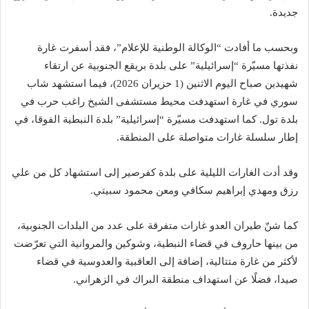
جديدة.
وبحسب ما أفادت “الوكالة الوطنية للإعلام”، فقد أسفرت غارة
نفذتها مسيّرة “إسرائيلية” على بلدة بريقع الجنوبية عن ارتقاء
شهيدين صباح اليوم الاثنين (1 حزيران 2026)، فيما استشهد شاب
سوري في غارة استهدفت محيط مستشفى الشيخ راغب حرب في
بلدة تول. كما استهدفت مسيّرة “إسرائيلية” بلدة النبطية الفوقا، في
إطار سلسلة غارات متواصلة على المنطقة.
وقد أدت الغارات الليلية على بلدة كفرصير إلى استشهاد كل من علي
رزق ومهدي إبراهيم سكافي ومعن محمود سبيتي.
كما شنّ طيران العدو غارات متفرقة على عدد من البلدات الجنوبية،
من بينها حاروف في قضاء النبطية، وشوكين والمروانية التي تعرّضت
لأكثر من غارة متتالية، إضافة إلى العاقبية والعدوسية في قضاء
صيدا، فضلًا عن استهداف منطقة البراك في الزهراني.