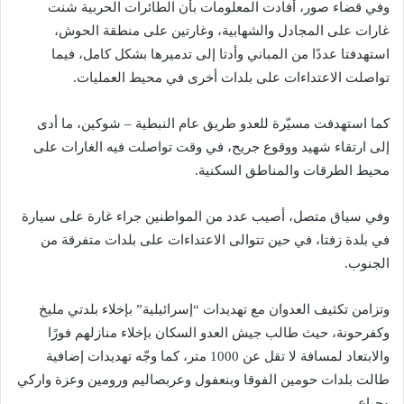
وفي قضاء صور، أفادت المعلومات بأن الطائرات الحربية شنت
غارات على المجادل والشهابية، وغارتين على منطقة الحوش،
استهدفتا عددًا من المباني وأدتا إلى تدميرها بشكل كامل، فيما
تواصلت الاعتداءات على بلدات أخرى في محيط العمليات.
كما استهدفت مسيّرة للعدو طريق عام النبطية – شوكين، ما أدى
إلى ارتقاء شهيد ووقوع جريح، في وقت تواصلت فيه الغارات على
محيط الطرقات والمناطق السكنية.
وفي سياق متصل، أصيب عدد من المواطنين جراء غارة على سيارة
في بلدة زفتا، في حين تتوالى الاعتداءات على بلدات متفرقة من
الجنوب.
وتزامن تكثيف العدوان مع تهديدات “إسرائيلية” بإخلاء بلدتي مليخ
وكفرحونة، حيث طالب جيش العدو السكان بإخلاء منازلهم فورًا
والابتعاد لمسافة لا تقل عن 1000 متر، كما وجّه تهديدات إضافية
طالت بلدات حومين الفوقا وبنعفول وعربصاليم ورومين وعزة واركي
وجباع.