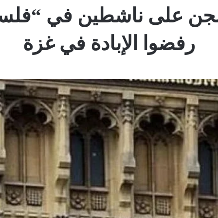
لسجن على ناشطين في “فلس
رفضوا الإبادة في غزة