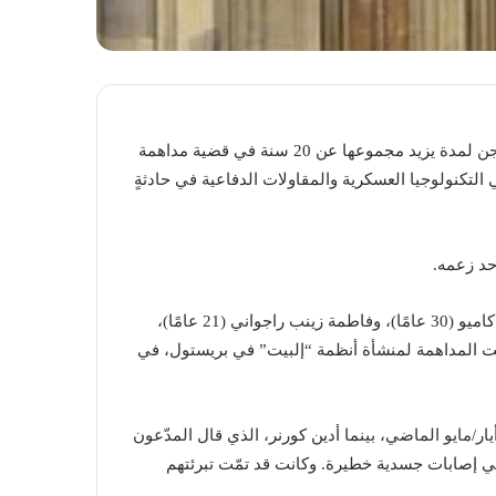
حُكم على 4 ناشطين ​بريطانيين مؤيّدين للقضية الفلسطينية بالسجن لمدة يزيد مجموعها عن 20 سنة في قضية مداهمة
تكنولوجيا العسكرية والمقاولات الدفاعية في حادثةٍ
حد زعمه.
وكانت شارلوت هيد (30 عامًا)، وصامويل كورنر (23 عامًا)، وليونا كاميو (30 عامًا)، وفاطمة زينب راجواني (21 عامًا)،
ت المداهمة لمنشأة أنظمة “إلبيت” في بريستول، في
ار/مايو الماضي، بينما أدين كورنر، الذي قال المدّعون
ي إصابات جسدية خطيرة. وكانت قد تمّت تبرئتهم