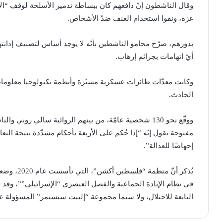
وقال الناشطون إنّ دافعهم كان ببساطة تدمير الأسلحة لوقف “الإ
غزة، ونفوا استخدام العنف ضدّ الأشخاص.
بدورهم، صرّح محامو الناشطين بأنّه ​لا يوجد أساس لتصنيف إدانتهم
أيّ اتهامات بجرائم إرهاب.
وكانت معدّات طائرات عسكرية مسيّرة وأنظمة تكنولوجيا معلومات
الحادث.
ووقّع نحو 130 شخصية عامّة، من بينهم الروائية سالي رو
مفتوحة تقول إنّه “​إذا حُكم على الأربعة بأحكام مشدّدة نتيجة ال
إجهاضًا للعدالة”.
يُذكر أنّ م
في نظام الإبادة الجماعية والفصل العنصري “الإسرائيلي””، وقد 
التابعة للاحتلال، ولا سيما مجموعة “إلبيت سيستمز” المسؤولة عن