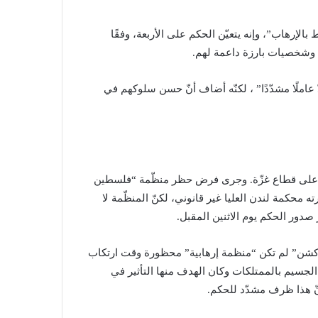
بالإرهاب”، وإنه يتعيّن الحكم على الأربعة، وفقًا
ن وشخصيات بارزة داعمة لهم.
عاملًا مشدّدًا” ، لكنّه أضاف أنّ حسن سلوكهم في
وان “الإسرائيلي” على قطاع غزّة. وجرى فرض حظر منظّمة “فلسطين
ه محكمة لندن العليا غير قانوني، لكنّ المنظّمة لا
صدور الحكم يوم الاثنين المقبل.
كشن” لم تكن “منظمة إرهابية” محظورة وقت ​ارتكاب
ار الجسيم بالممتلكات وكان الهدف منها التأثير في
نّ هذا ظرف مشدّد للحكم.