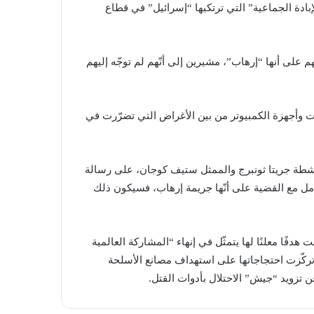
بادة الجماعية” التي ترتكبها “إسرائيل” في قطاع
 على أنها “إرهاب”، مشيرين إلى أنّهم لم ​توجّه إليهم
 وأجهزة الكمبيوتر من بين الأغراض التي تضرّرت في
ني والناشطة جريتا ثونبرج والممثل ستيف كوجان، على رسالة
تعامل مع القضية على أنّها جريمة إرهاب، فسيكون ذلك
نظمة “فلسطين أكشن”، التي تأسست عام 2020، وضعت هدفًا معلنًا لها يتمثّل في إنهاء “المشاركة العالمية
تركّزت احتجاجاتها على استهداف مصانع الأسلحة
 تزويد “جيش” الاحتلال بأدوات القتل.