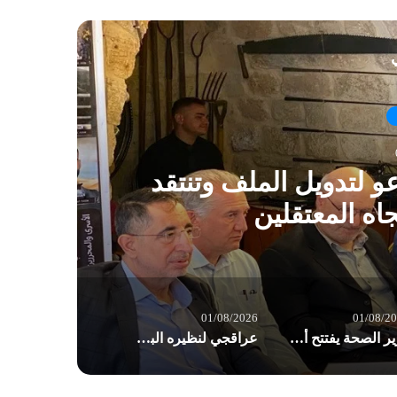
ي
و لتدويل الملف وتنتقد
اه المعتقلين
01/08/2026
01/08/2
وزير الصحة يفتتح أقسامًا جديدة بمستشفى بيروت الحكومي: مسيرة الإصلاح مستمرة
عراقجي لنظيره البريطاني: نهج لندن تجاه طهران غير لائق