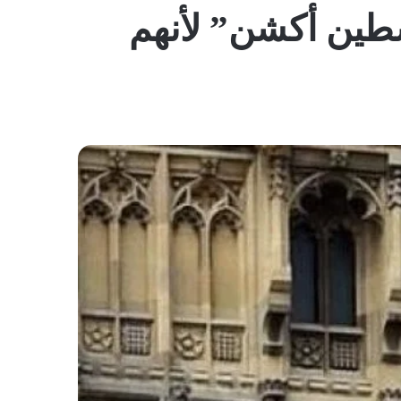
المظلم
طين أكشن” لأنهم