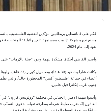
مصنع تديره شركة “إلبيت سيستمز” “الإسرائيلية” المتخصصة في ال
تعود إلى عام 2024.
وأصدر القاضي أحكامًا مشدّدة بتهمة وجود “صلة بالإرهاب” على 
أعضاء في جماعة “فلسطين أكشن” المحظورة حالياً، ​والتي نظّم
جنوب غرب إنكلترا قبل عامين.
وأدينوا بتهمة الإضرار الجنائي في محكمة ​”وولويتش كراون” في أي
العامّون إنّه ضرب ضابط شرطة بمطرقة ثقيلة، بدعوى التسبّب ف
سابقًا من تهمة السطو المقترن بظروف مشدّدة للعقوبة.