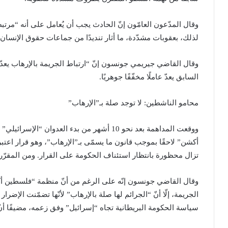
وقال ​المدّعون العامّون إنّ الحادث يجب أن يُعامل على أنه “مرتبط 
لذلك، بعقوبات مشدّدة، ما أثار تنديدًا ​من جماعات حقوق الإنسا
وقال القاضي جيريمي جونسون إنّ “ارتباط الجريمة بالإرهاب يعدّ 
السابق يعدّ عاملًا مخفّفًا جوهريًا.
محامو الناشطين: لا توجد صلة بـ”الإرهاب”
ووقعت المداهمة بعد نحو 10 أشهر من بدء العد
أكشن” لاحقًا بموجب قانون ما يسمّى بـ”الإرهاب”، وهو قرار اعتبرت
تزال محظورة بانتظار استئناف الحكومة على القرار. ومن المقرّر 
وقال القاضي جونسون إنّه على الرغم من أنّ منظمة “فلسطين أ
الجريمة، إلّا أنّ “الجرائم ​لها صلة بالإرهاب” لأنّها تضمّنت الإضر
سياسة الحكومة البريطانية تجاه “إسرائيل” وفق زعمه، مضيفًا أ