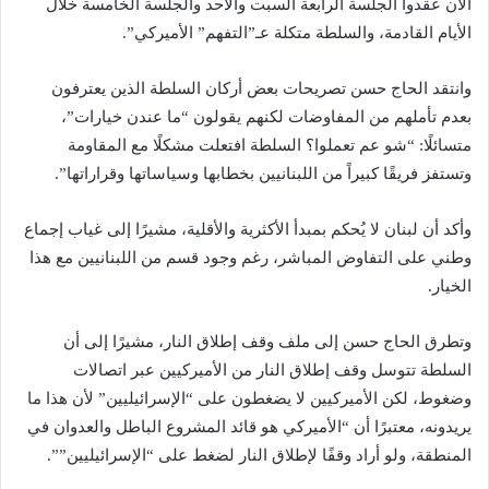
الآن عقدوا الجلسة الرابعة السبت والأحد والجلسة الخامسة خلال
الأيام القادمة، والسلطة متكلة عـ”التفهم” الأميركي”.
وانتقد الحاج حسن تصريحات بعض أركان السلطة الذين يعترفون
بعدم تأملهم من المفاوضات لكنهم يقولون “ما عندن خيارات”،
متسائلًا: “شو عم تعملوا؟ السلطة افتعلت مشكلًا مع المقاومة
وتستفز فريقًا كبيراً من اللبنانيين بخطابها وسياساتها وقراراتها”.
وأكد أن لبنان لا يُحكم بمبدأ الأكثرية والأقلية، مشيرًا إلى غياب إجماع
وطني على التفاوض المباشر، رغم وجود قسم من اللبنانيين مع هذا
الخيار.
وتطرق الحاج حسن إلى ملف وقف إطلاق النار، مشيرًا إلى أن
السلطة تتوسل وقف إطلاق النار من الأميركيين عبر اتصالات
وضغوط، لكن الأميركيين لا يضغطون على “الإسرائيليين” لأن هذا ما
يريدونه، معتبرًا أن “الأميركي هو قائد المشروع الباطل والعدوان في
المنطقة، ولو أراد وقفًا لإطلاق النار لضغط على “الإسرائيليين””.