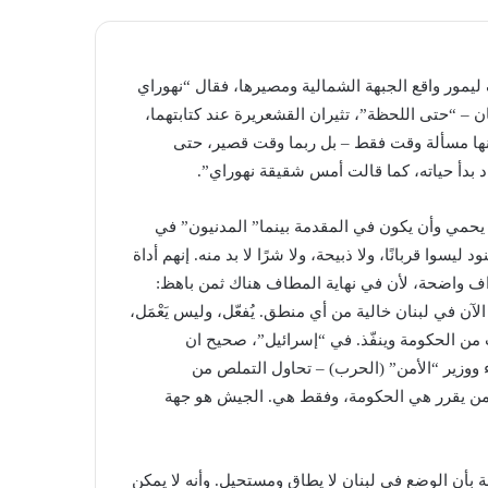
يمور واقع الجبهة الشمالية ومصيرها، فقال “نهوراي
ان – “حتى اللحظة”، تثيران القشعريرة عند كتابتهما،
إنها مسألة وقت فقط – بل ربما وقت قصير، حتى
د بدأ حياته، كما قالت أمس شقيقة نهوراي”.
 يحمي وأن يكون في المقدمة بينما” المدنيون” في
سوا قربانًا، ولا ذبيحة، ولا شرًا لا بد منه. إنهم أداة
ف واضحة، لأن في نهاية المطاف هناك ثمن باهظ:
لآن في لبنان خالية من أي منطق. يُفعّل، وليس يَعْمَل،
 من الحكومة وينفّذ. في “إسرائيل”، صحيح ان
 ووزير “الأمن” (الحرب) – تحاول التملص من
أن من يقرر هي الحكومة، وفقط هي. الجيش هو جهة
بأن الوضع في لبنان لا يطاق ومستحيل. وأنه لا يمكن