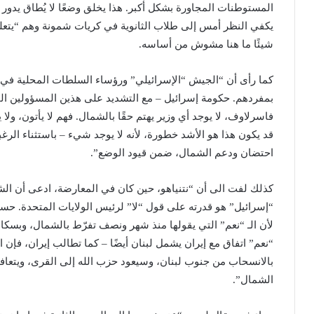
المستوطنات المجاورة بشكل أكبر. هذا يخلق وضعًا لا يُطاق يدور
يكفي النظر أمس إلى طلاب الثانوية في كريات شمونة وهم “يتعل
شيئًا ما هنا مشوش من أساسه.
كما رأى أن “الجيش “الإسرائيلي” ورؤساء السلطات المحلية في 
بمفردهم. حكومة إسرائيل – مع التشديد على هذين المسؤولين ال
فاسرلاوف، لا يوجد أي وزير يهتم حقًا بالشمال. فهم لا يأتون، ول
قد يكون هذا هو الأشد خطورة، لأنه لا يوجد شيء – باستثناء الر
احتضان ودعم الشمال، ضمن قيود الوضع”.
كذلك لفت الى أن “نتنياهو، حين كان في المعارضة، ادعى أن الشي
“إسرائيل” هو قدرته على قول “لا” لرئيس الولايات المتحدة. حسنًا
لأن الـ “نعم” التي يقولها منذ شهر ونصف تفرّط بالشمال، وبسكانه
“نعم” اتفاق مع إيران يشمل لبنان أيضًا – كما تطالب إيران، فإن
بالانسحاب من جنوب لبنان، وسيعود حزب الله إلى القرى، ويتعافى
الشمال”.