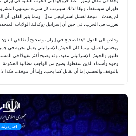
وجاء في مقال ليمور “عند خروجها إلى الحرب الثانية في إيران، ن
طهران سيسقط، وتبعًا لذلك سيترتب كل شيء: سينتهي المشروع ا
لم يحدث – نتيجة لفشل استراتيجي مدوٍّ – ومما يثير القلق، أن ال
تعززت في الحرب، في حين أن إسرائيل (وكذلك الولايات المتحد
وخلص الى القول “هذا صحيح في إيران، وصحيح أيضًا في لبنان: عش
ويخشى العمل، بينما كان الجيش الإسرائيلي يعمل بحرية في جميع 
طليق والجيش الإسرائيلي مقيد، وقد يصبح أكثر تقييدًا في المستق
وجوه وأسماء الذين سقطوا، يصبح من الواجب مطالبة الحكومة – 
بالتوقف والحسم: إما أن نقاتل كما يجب، وإما أن نتوقف. هكذا لا 
أقرأ التال