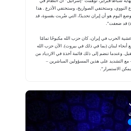
هاية شباط/فبراير، توهّمت “إسرائيل” أن النظام في
لنووي، وستختفي الصواريخ، وستختفي الأذرع . هذا
وضع اليوم هو أن إيران تحديدًا، التي ضُربت بقسوة، قد
ة) قد ضعفت”.
ية الحرب في إيران، كان حزب الله مكبوحًا تمامًا
أنحاء لبنان (بما في ذلك في بيروت). الآن حزب الله
بل. وعندما تنضم إلى ذلك قائمة آخذة في الازدياد من
مع التشديد على هذين المسؤولين المباشرين –
يمكن الاستمرار”.
ي
اخبار اسلامية