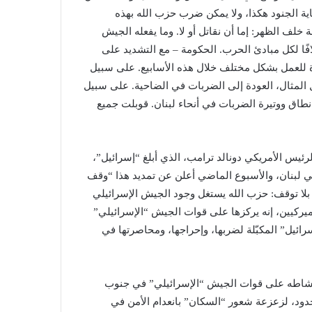
ة الجنود هكذا، ولا يمكن ضرب حزب الله بهذه
ة خلف الظهر: إما أن نقاتل أو لا. وما يفعله الجيش
فًا لكل مبادئ الحرب. الحكومة – مع التشديد على
للعمل بشكل مختلف خلال هذه الأسابيع. على سبيل
 المثال، العودة إلى الضربات في الضاحية. على سبيل
نطاق ووتيرة الضربات في أنحاء لبنان. قوبلت جميع
ئيس الأمريكي دونالد ترامب، الذي أبلغ “إسرائيل”،
في لبنان، والأسبوع الماضي أعلن عن تمديد هذا “وقف
لأرض هو نار بلا توقف: حزب الله يستغل وجود الجيش الإسرائيلي
لأميركيين، إنه يركزها على قوات الجيش “الإسرائيلي”
رائيل” المكبّلة لضربها، وإحراجها، ومحاصرتها في
ه نشاطه على قوات الجيش “الإسرائيلي” في جنوب
لحدود، لزعزعة شعور “السكان” بانعدام الأمن في