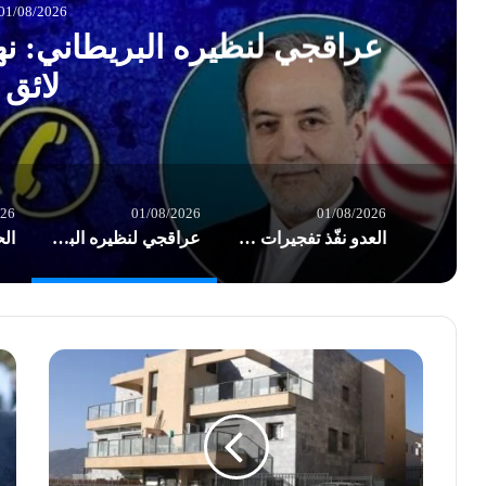
ير
الحرس الثوري: إصابة نا
على التوق
026
01/08/2026
01/08/2026
العدو نفّذ تفجيرات هائلة سُمع صداها في قرى الجنوب
عراقجي لنظيره البريطاني: نهج لندن تجاه طهران غير لائق