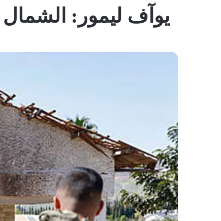
يوآف ليمور: الشمال يح