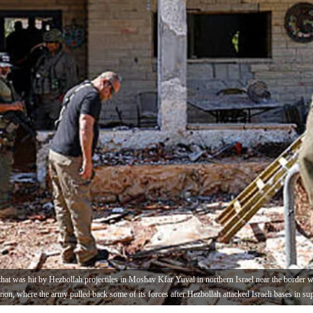
 that was hit by Hezbollah projectiles in Moshav Kfar Yuval in northern Israel near the border
banon, where the army pulled back some of its forces after Hezbollah attacked Israeli bases in