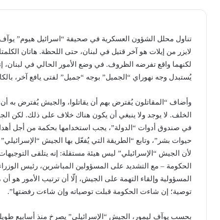
تناول محلل الشؤون العسكرية في صحيفة “اسرائيل هيوم” يوآف ل
لايزر من إيلات هو آخر قتيل في لبنان، حتى اللحظة. هاتان الكلمت
لكنهما واقع تفرضه الظروف. في وضع الأمور الحالي في لبنان، 
يُستبدل وجه نهوراي “الجميل” بوجه “جميل” لفتى يافع آخر، بالكا
وأضاف “المقاتلون يُفترض بهم أن يقاتلوا، والجيش يُفترض به أن
الخلف. لا يوجد ولا ينبغي أن يكون هناك خلاف على ذلك. لكن الجنود لي
في صندوق أدوات “الدولة”، يجب استخدامها بحكمة من أجل أهدا
حيوات بشر”، وتابع “الطريقة التي يُفعّل بها الجيش “الإسرائيلي” ا
لأن الجيش “الإسرائيلي” ليس هيئة مستقلة: إنه يتلقى التوجيهات
الحكومة – مع التشديد على المسؤولين المباشرين، رئيس الوزراء
المسؤولية وإلقاء التهمة على الجيش، إلّا أن ترتيب الأمور هو 
توصية؛ إن شاءت الحكومة قبلت توصياته وإن شاءت رفضتها”.
بحسب يوآف ليمور، الجيش “الإسرائيلي” يصرخ منذ أسابيع طويلة 