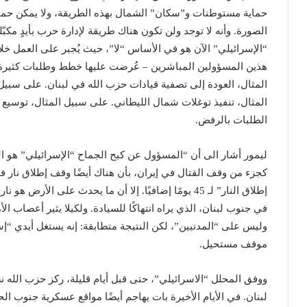
حماية مستوطنات و”سكان” الشمال بهذه الطريقة، ولا يمكن حماي
الصورة. وأنه لا توجد ولن تكون هناك طريقة لإدارة حرب بأيدٍ مكبّل
“الإسرائيلي” الآن هو في الأساس “لا”، حيث يُجبر على العمل خلا
هذين المسؤولين المباشرين – عُرضت عليها خطط وطلبات كثيرة 
المثال، العودة إلى تصفية قيادات حزب الله في لبنان. على سبيل
المثال، تنفيذ توغلات شمال الليطاني. على سبيل المثال، توسيع 
الطلبات بالرفض.
ليمور أشار الى أن “المسؤول عن كبح الجماح “الإسرائيلي” هو الر
كجزء من وقف القتال في إيران، بأن هناك أيضًا وقف إطلاق نار 
إطلاق النار” لـ 45 يومًا إضافيًا. إلا أن ما يحدث على ا
في جنوب لبنان، الذي يراه انتهاكًا للسيادة. ولكيلا يثير أعصاب ا
وليس على “المدنيين”، لكن النتيجة متطابقة: إنه يستغل أيدي “إس
موقف مستحيل.
ووفق المحلل “الاسرائيلي”، حتى قبل أيام قليلة، ركز حزب الل
لبنان. في الأيام الأخيرة بات يهاجم أيضًا مواقع عسكرية جنوب ا