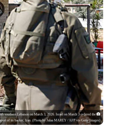
 with southern Lebanon on March 3, 2026. Israel on March 3 ordered the
 support of its backer, Iran. (Photo by Jalaa MAREY / AFP via Getty Images)