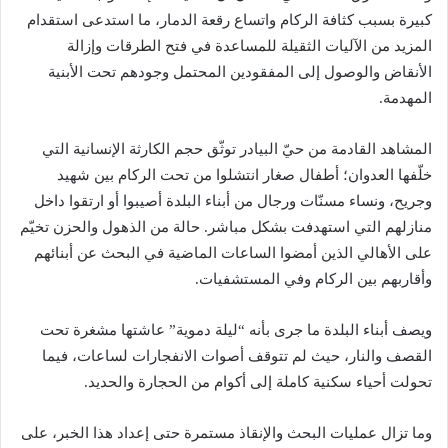
كبيرة بسبب كثافة الركام واتساع رقعة الدمار، ما استدعى استقدام
المزيد من الآليات الثقيلة للمساعدة في فتح الطرقات وإزالة
الأنقاض والوصول إلى المفقودين المحتمل وجودهم تحت الأبنية
المهدمة.
المشاهد القادمة من حيّ البيادر توثّق حجم الكارثة الإنسانية التي
خلّفها العدوان؛ أطفال صغار انتشلوا من تحت الركام بين شهيد
وجريح، ونساء مسنّات ورجال من أبناء البلدة أصيبوا أو ارتقوا داخل
منازلهم التي استهدفت بشكل مباشر. حالة من الذهول والحزن تخيّم
على الأهالي الذين أمضوا الساعات الماضية في البحث عن أبنائهم
وأقاربهم بين الركام وفي المستشفيات.
ويصف أبناء البلدة ما جرى بأنه “ليلة دموية” عاشتها مشغرة تحت
القصف والنار، حيث لم تتوقف أصوات الانفجارات لساعات، فيما
تحولت أحياء سكنية كاملة إلى أكوام من الحجارة والحديد.
وما تزال عمليات البحث والإنقاذ مستمرة حتى إعداد هذا الخبر، على