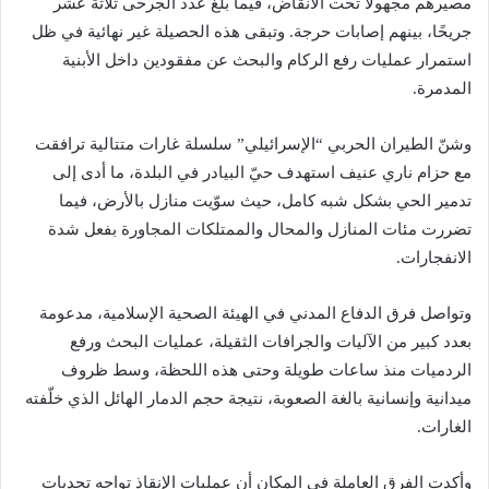
مصيرهم مجهولًا تحت الأنقاض، فيما بلغ عدد الجرحى ثلاثة عشر
جريحًا، بينهم إصابات حرجة. وتبقى هذه الحصيلة غير نهائية في ظل
استمرار عمليات رفع الركام والبحث عن مفقودين داخل الأبنية
المدمرة.
وشنّ الطيران الحربي “الإسرائيلي” سلسلة غارات متتالية ترافقت
مع حزام ناري عنيف استهدف حيّ البيادر في البلدة، ما أدى إلى
تدمير الحي بشكل شبه كامل، حيث سوّيت منازل بالأرض، فيما
تضررت مئات المنازل والمحال والممتلكات المجاورة بفعل شدة
الانفجارات.
وتواصل فرق الدفاع المدني في الهيئة الصحية الإسلامية، مدعومة
بعدد كبير من الآليات والجرافات الثقيلة، عمليات البحث ورفع
الردميات منذ ساعات طويلة وحتى هذه اللحظة، وسط ظروف
ميدانية وإنسانية بالغة الصعوبة، نتيجة حجم الدمار الهائل الذي خلّفته
الغارات.
وأكدت الفرق العاملة في المكان أن عمليات الإنقاذ تواجه تحديات