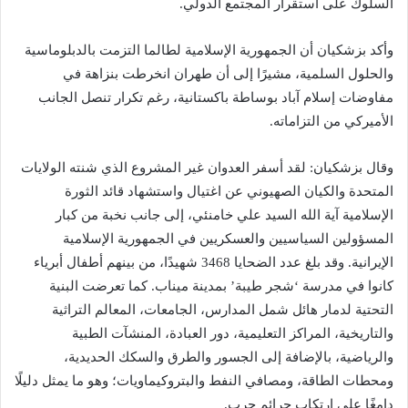
السلوك على استقرار المجتمع الدولي.
وأكد بزشكيان أن الجمهورية الإسلامية لطالما التزمت بالدبلوماسية
والحلول السلمية، مشيرًا إلى أن طهران انخرطت بنزاهة في
مفاوضات إسلام آباد بوساطة باكستانية، رغم تكرار تنصل الجانب
الأميركي من التزاماته.
وقال بزشكيان: لقد أسفر العدوان غير المشروع الذي شنته الولايات
المتحدة والكيان الصهيوني عن اغتيال واستشهاد قائد الثورة
الإسلامية آية الله السيد علي خامنئي، إلى جانب نخبة من كبار
المسؤولين السياسيين والعسكريين في الجمهورية الإسلامية
الإيرانية. وقد بلغ عدد الضحايا 3468 شهيدًا، من بينهم أطفال أبرياء
كانوا في مدرسة ‘شجر طيبة’ بمدينة ميناب. كما تعرضت البنية
التحتية لدمار هائل شمل المدارس، الجامعات، المعالم التراثية
والتاريخية، المراكز التعليمية، دور العبادة، المنشآت الطبية
والرياضية، بالإضافة إلى الجسور والطرق والسكك الحديدية،
ومحطات الطاقة، ومصافي النفط والبتروكيماويات؛ وهو ما يمثل دليلًا
دامغًا على ارتكاب جرائم حرب.