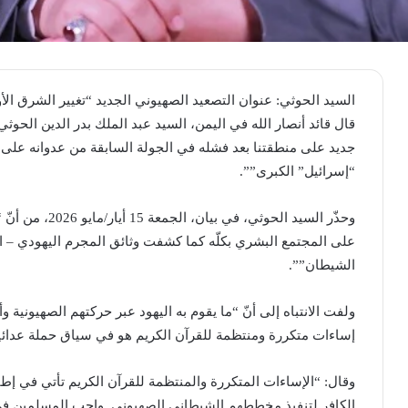
السيد الحوثي: عنوان التصعيد الصهيوني الجديد “تغيير الشرق ال
قال قائد أنصار الله في اليمن، السيد عبد الملك بدر الدين الح
جديد على منطقتنا بعد فشله في الجولة السابقة من عدوانه على 
“إسرائيل” الكبرى””.
وحذّر السيد الحو
على المجتمع البشري بكلّه كما كشفت وثائق المجرم اليهودي – ا
الشيطان””.
ولفت الانتباه إلى أنّ “ما يقوم به اليهود عبر حركتهم الصهيونية و
إساءات متكررة ومنتظمة للقرآن الكريم هو في سياق حملة عدائي
وقال: “الإساءات المتكررة والمنتظمة للقرآن الكريم تأتي في إطا
الكافر لتنفيذ مخططهم الشيطاني الصهيوني. واجب المسلمين في كلّ