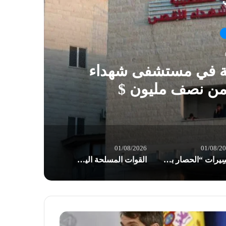
ي
ية في مستشفى شهداء
 من نصف مليون $
01/08/2026
01/08/2
مسِيرات “الحصار بالحصار والتصعيد بالتصعيد” في صنعاء: مستعدون لأثمان المعركة
القوات المسلحة اليمنية: إجبار 8 سفن نفطية للعدو السعودي على تغيير مسارها