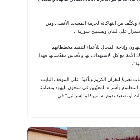
 ويكثِّف من انتهاكاته لحرمة المسجد الأقصى ومن
رار على لبنان ويستبيح سورية”.
تهاون وإتاحة المجال للأعداء لتنفيذ مخططاتهم
حرَّك الأمة مع كل الاستهداف لها ولأقدس مقدّساتها فهذا
ية”.
فات نصرةً للقرآن الكريم وتأكيدًا على الموقف الثابت
ظلوم وأسراه المغيَّبين في سجون اليهود وتضامنًا
ُرات أو تصعيد تقوم به أميركا و”إسرائيل” في