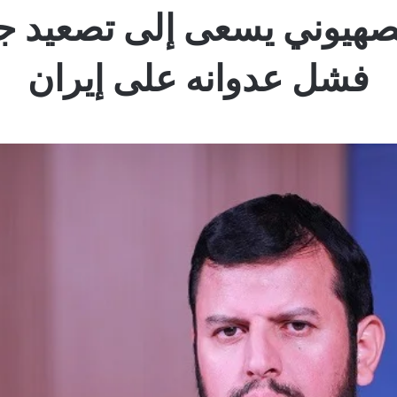
هيوني يسعى إلى تصعيد جد
فشل عدوانه على إيران