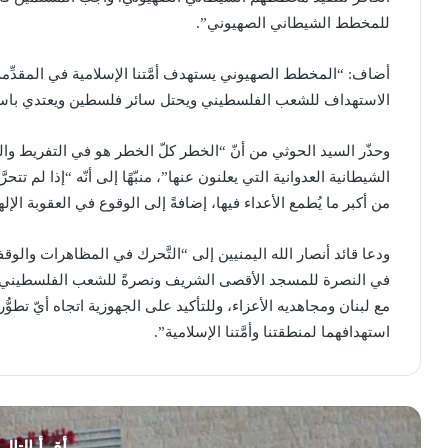
للمخطط الشيطاني الصهيوني”.
أضاف: “المخطط الصهيوني يستهدف أمَّتنا الإسلامية في المقدِّمة
الاستهداف للشعب الفلسطيني ويحتل سائر فلسطين ويعتدي باستم
وحذّر السيد الحوثي من أنّ “الخطر كلّ الخطر هو في التفريط وال
الشيطانية العدوانية التي يعلنون عنها”، منبّهًا إلى أنّه “إذا لم تت
من أكبر ما يُطمع الأعداء فيها، إضافةً إلى الوقوع في العقوبة الإله
ودعا قائد أنصار الله اليمنيين إلى “التَّحرك في المظاهرات والوق
في النصرة للمسجد الأقصى الشريف ونصرةً للشعب الفلسطيني الم
مع لبنان ومجاهديه الأعزاء، وللتأكيد على الجهوزية اتجاه أيّ تطوّ
استهدافهما لمنطقتنا وأمَّتنا الإسلامية”.