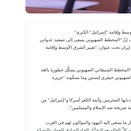
أوسط وإقامة “إسرائيل” الكبرى”
وثي، إنّ “المخطط الصهيوني يسعى إلى تصعيد عدواني
إيران تحت عنوان: “تغيير الشرق الأوسط وإقامة
ثي، في بيان، الجمعة 15 أيار/مايو 2026، من أنّ “المخطط الشيطاني الصهيوني يشكِّل خطورة بالغة
لصهيوني جيفري إبستين وما يسمُّونه “جزيرة
أذنابها المجرمين وأئمة الكفر أميركا و”إسرائيل” من
ة صريحة ضد الإسلام والمسلمين”.
ر ما يسعى إليه اليهود والموالون لهم في الغرب
ِ العالم هو التحرُّك الجاد الصادق للجهاد والتصدّي