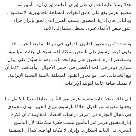
هذا؛ ومنذ بداية العدوان على إيران، أعلنت إيران أن: “تأمين أمن
مضيق هرمز يقع على عاتق القوات المسلحة للجمهورية الإسلامية”،
وبالتالي فإن إدارة المضيق، بسبب الضرر الذي لحق بإيران جراء
عبور سفن الأعداء عبره، ستظل بيدها إلى الأبد.
وتابعت: “من منظور القانون الدولي، في مرحلة ما بعد الحرب، قد
يكون فرض رسوم على السفن ممكنًا، لكنه سيحمل تبعات سياسية،
وستقتصر إدارة المضيق على بيع الخدمات، وهو ما سيُدرّ على إيران
ملياري دولار في الحد الأقصى في أحسن الأحوال”. وأضافت: “كما أن
بيع الخدمات، حتى مع تجاوز القيود المتعلقة بالبنية التحتية الإيرانية،
لا يمتلك طاقة عالية لتوليد الإيرادات”.
إلى ذلك؛ تتخذ إدارة مضيق هرمز عبر التأمين طابعًا مدنيًا بالكامل، ما
يجعلها مقبولة من الدول، خلافًا للرسوم. ويرى الخبير مهدي محمدي،
في مجال التجارة في “مركز دراسات اقتصاد المقاومة”، أن فكرة
إدارة مضيق هرمز عبر التأمين ليست فكرة متكاملة؛ لأن التأمين
البحري في العالم احتكاري، وإيران لا مكانة لها فيه. كما أن السفينة