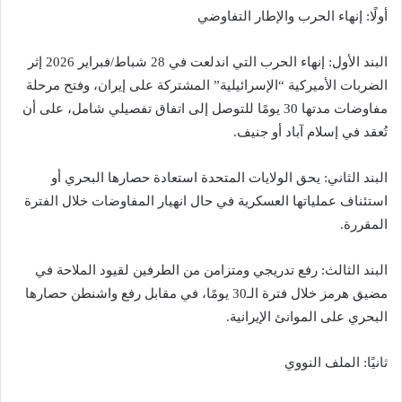
أولًا: إنهاء الحرب والإطار التفاوضي
البند الأول: إنهاء الحرب التي اندلعت في 28 شباط/فبراير 2026 إثر
الضربات الأميركية “الإسرائيلية” المشتركة على إيران، وفتح مرحلة
مفاوضات مدتها 30 يومًا للتوصل إلى اتفاق تفصيلي شامل، على أن
تُعقد في إسلام آباد أو جنيف.
البند الثاني: يحق الولايات المتحدة استعادة حصارها البحري أو
استئناف عملياتها العسكرية في حال انهيار المفاوضات خلال الفترة
المقررة.
البند الثالث: رفع تدريجي ومتزامن من الطرفين لقيود الملاحة في
مضيق هرمز خلال فترة الـ30 يومًا، في مقابل رفع واشنطن حصارها
البحري على الموانئ الإيرانية.
ثانيًا: الملف النووي