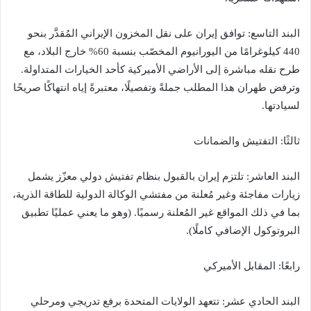
البند التاسع: توافق إيران على نقل المخزون الإيراني المُقدَّر بنحو
440 كيلوغرامًا من اليورانيوم المخصّب بنسبة 60% خارج البلاد، مع
طرح نقله مباشرة إلى الأراضي الأميركية كأحد الخيارات المتداولة.
وترفض طهران هذا المطلب جملةً وتفصيلًا، معتبرةً إياه انتهاكًا صريحًا
لسيادتها.
ثالثًا: التفتيش والضمانات
البند العاشر: تلتزم إيران بالقبول بنظام تفتيش دولي معزّز يشمل
زيارات مفاجئة وغير مُعلنة من مفتشي الوكالة الدولية للطاقة الذرية،
بما في ذلك المواقع غير المُعلنة رسميًا. (وهو ما يعني عمليًا تطبيق
البروتوكول الإضافي كاملًا).
رابعًا: المقابل الأميركي
البند الحادي عشر: تتعهد الولايات المتحدة برفع تدريجي ومرحلي