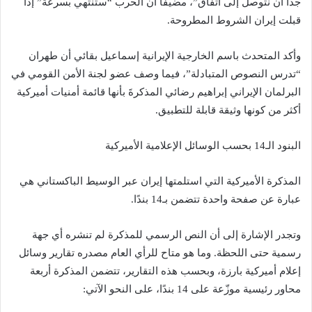
جدًا أن نتوصل إلى اتفاق”، مضيفًا أن الحرب “ستنتهي بسرعة” إذا
قبلت إيران الشروط المطروحة.
وأكد المتحدث باسم الخارجية الإيرانية إسماعيل بقائي أن طهران
“تدرس النصوص المتبادلة”، فيما وصف عضو لجنة الأمن القومي في
البرلمان الإيراني إبراهيم رضائي المذكرةَ بأنها قائمة أمنيات أميركية
أكثر من كونها وثيقة قابلة للتطبيق.
البنود الـ14 بحسب الوسائل الإعلامية الأميركية
المذكرة الأميركية التي استلمتها إيران عبر الوسيط الباكستاني هي
عبارة عن صفحة واحدة تتضمن بـ14 بندًا.
وتجدر الإشارة إلى أن النص الرسمي للمذكرة لم تنشره أي جهة
رسمية حتى اللحظة. وما هو متاح للرأي العام مصدره تقارير وسائل
إعلام أميركية بارزة، وبحسب هذه التقارير، تتضمن المذكرة أربعة
محاور رئيسية موزّعة على 14 بندًا، على النحو الآتي: