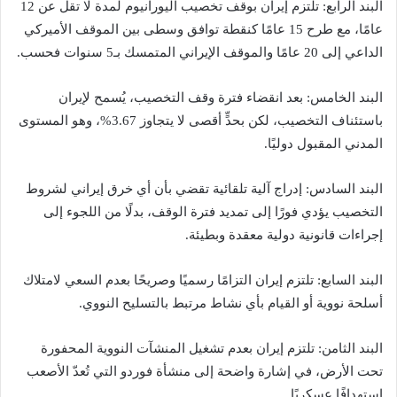
البند الرابع: تلتزم إيران بوقف تخصيب اليورانيوم لمدة لا تقل عن 12
عامًا، مع طرح 15 عامًا كنقطة توافق وسطى بين الموقف الأميركي
الداعي إلى 20 عامًا والموقف الإيراني المتمسك بـ5 سنوات فحسب.
البند الخامس: بعد انقضاء فترة وقف التخصيب، يُسمح لإيران
باستئناف التخصيب، لكن بحدٍّ أقصى لا يتجاوز 3.67%، وهو المستوى
المدني المقبول دوليًا.
البند السادس: إدراج آلية تلقائية تقضي بأن أي خرق إيراني لشروط
التخصيب يؤدي فورًا إلى تمديد فترة الوقف، بدلًا من اللجوء إلى
إجراءات قانونية دولية معقدة وبطيئة.
البند السابع: تلتزم إيران التزامًا رسميًا وصريحًا بعدم السعي لامتلاك
أسلحة نووية أو القيام بأي نشاط مرتبط بالتسليح النووي.
البند الثامن: تلتزم إيران بعدم تشغيل المنشآت النووية المحفورة
تحت الأرض، في إشارة واضحة إلى منشأة فوردو التي تُعدّ الأصعب
استهدافًا عسكريًا.