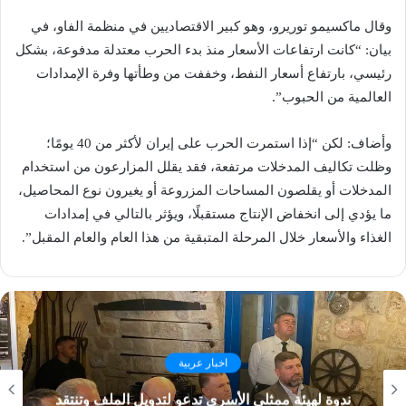
وقال ماكسيمو توريرو، وهو كبير الاقتصاديين في منظمة الفاو، في
بيان: “كانت ارتفاعات الأسعار منذ بدء الحرب معتدلة مدفوعة، بشكل
رئيسي، بارتفاع أسعار النفط، وخففت من وطأتها وفرة الإمدادات
العالمية من الحبوب”.
وأضاف: لكن “إذا استمرت الحرب على إيران لأكثر من 40 يومًا؛
وظلت تكاليف المدخلات مرتفعة، فقد يقلل المزارعون من استخدام
المدخلات أو يقلصون المساحات المزروعة أو يغيرون نوع المحاصيل،
ما يؤدي إلى انخفاض الإنتاج مستقبلًا، ويؤثر بالتالي في إمدادات
الغذاء والأسعار خلال المرحلة المتبقية من هذا العام والعام المقبل”.
اخبار عربية
ندوة لهيئة ممثلي الأسرى تدعو لتدويل الملف وتنتقد