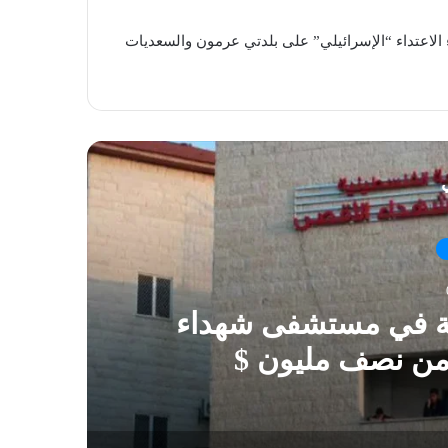
للبنانية عن ارتقاء 6 شهداء و 8 جرحى جراء الاعتداء “الإسرائيلي” على بلدتي عرمون والسعديات
ي
ية في مستشفى شهداء
 من نصف مليون $