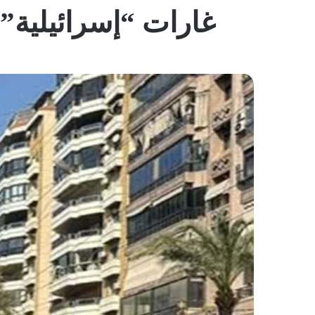
غارات “إسرائيلية”