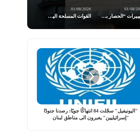
01/08/2026
01/08/2
مسِيرات “الحصار بالحصار والتصعيد بالتصعيد” في صنعاء: مستعدون لأثمان المعركة
القوات المسلحة اليمنية: إجبار 8 سفن نفطية للعدو السعودي على تغيير مسارها
"اليونيفيل" سجّلت 84 انتهاكًا جويًا: رصدنا جنودًا
"إسرائيليين" يعبرون الى مناطق لبنان