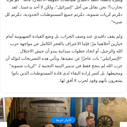
نحارب؟! نحن نقاتل من أجل “إسرائيل”، ولكن لا أحد يدعمنا.. لقد
دمَّرتم كريات شمونة، دمَّرتم جميع المستوطنات الحدودية، دمَّرتم كل
شيء”.
ولم يقف دافيدي عند وصف الخراب، بل وضع القيادة الصهيونية أمام
خيارين أحلاهما مرّ؛ فإما الاعتراف بالعجز الكامل عن مواجهة حزب
الله والرحيل، أو اتخاذ خطوات ميدانية يبدو أن جيش الاحتلال
“الإسرائيلي” بات عاجزًا عن تنفيذها. وتأتي هذه التصريحات لتؤكد أن
حزب الله لم ينجح فقط في تدمير البنية التحتية لـ “كريات شمونة”
ومحيطها، بل كسر إرادة البقاء لدى قادة المستوطنات الذين باتوا
يشعرون بأنهم وقود لحرب لا أفق لها.
اخبار عربية