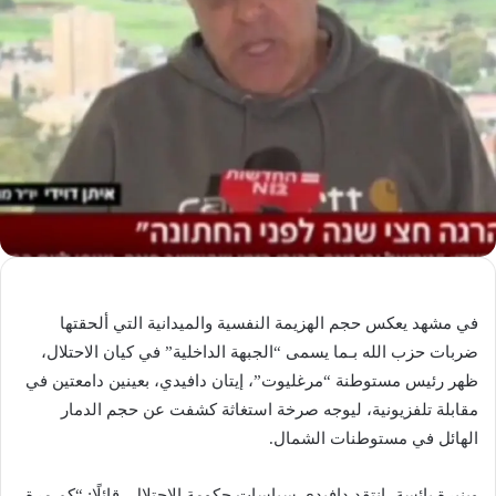
في مشهد يعكس حجم الهزيمة النفسية والميدانية التي ألحقتها
ضربات حزب الله بـما يسمى “الجبهة الداخلية” في كيان الاحتلال،
ظهر رئيس مستوطنة “مرغليوت”، إيتان دافيدي، بعينين دامعتين في
مقابلة تلفزيونية، ليوجه صرخة استغاثة كشفت عن حجم الدمار
الهائل في مستوطنات الشمال.
وبنبرة يائسة، انتقد دافيدي سياسات حكومة الاحتلال، قائلًا: “كم مرة