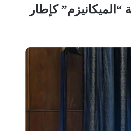
المظلم
لالتزام باتفاق تشرين 2024 وبلجنة “الميكانيزم” كإطار