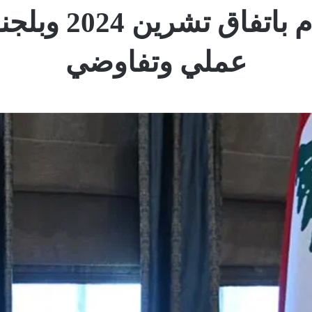
بري: للتمسك وا
عملي وتفاوضي