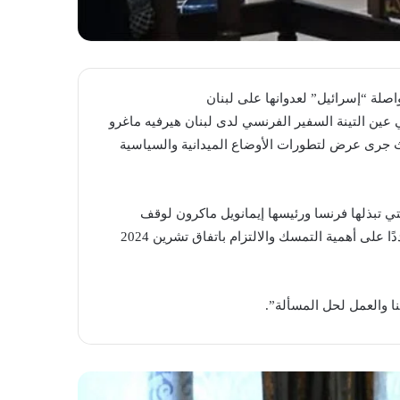
صلة “إسرائيل” لعدوانها على لبنان
عين التينة السفير الفرنسي لدى لبنان هيرفيه ماغرو
 جرى عرض لتطورات الأوضاع الميدانية والسياسية
تي تبذلها فرنسا ورئيسها إيمانويل ماكرون لوقف
الحرب “الإسرائيلية” على لبنان وعودة النازحين إلى قراهم، مشددًا على أهمية التمسك والالتزام باتفاق تشرين 2024
ا والعمل لحل المسألة”.