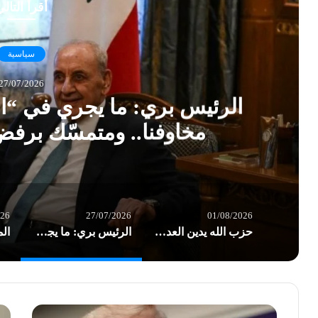
أقرأ التال
سياسية
27/07/2026
الرئيس بري: ما يجري في “ال
مخاوفنا.. ومتمسّك برف
026
27/07/2026
01/08/2026
حزب الله يدين العدوان الأميركي على العراق: تداعياته بالغة الخطورة على المنطقة بأسرها
الرئيس بري: ما يجري في “المناطق التجريبية” يؤكد مخاوفنا.. ومتمسّك برفض أي تفاوض مباشر