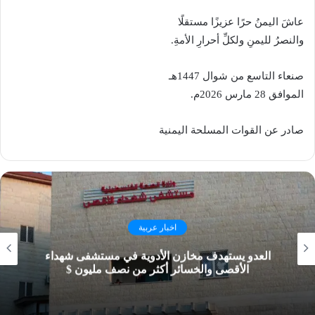
عاشَ اليمنُ حرًا عزيزًا مستقلًا
والنصرُ لليمنِ ولكلِّ أحرارِ الأمةِ.
صنعاء التاسع من شوال 1447هـ
الموافق 28 مارس 2026م.
صادر عن القوات المسلحة اليمنية
اخبار عربية
العدو يستهدف مخازن الأدوية في مستشفى شهداء
الأقصى والخسائر أكثر من نصف مليون $