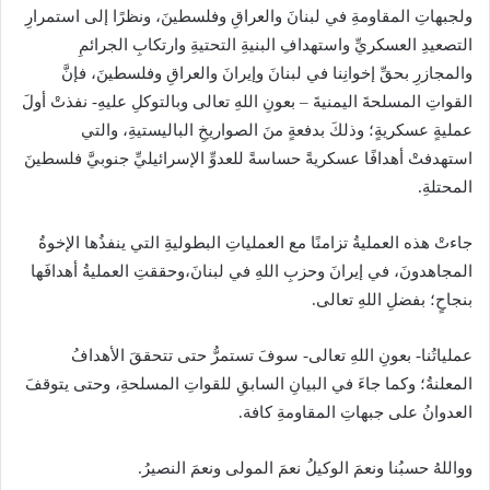
ولجبهاتِ المقاومةِ في لبنانَ والعراقِ وفلسطينَ، ونظرًا إلى استمرارِ
التصعيدِ العسكريِّ واستهدافِ البنيةِ التحتيةِ وارتكابِ الجرائمِ
والمجازرِ بحقِّ إخوانِنا في لبنانَ وإيرانَ والعراقِ وفلسطينَ، فإنَّ
القواتِ المسلحةَ اليمنيةَ – بعونِ اللهِ تعالى وبالتوكلِ عليهِ- نفذتْ أولَ
عمليةٍ عسكريةٍ؛ وذلكَ بدفعةٍ منَ الصواريخِ الباليستيةِ، والتي
استهدفتْ أهدافًا عسكريةً حساسةً للعدوِّ الإسرائيليِّ جنوبيَّ فلسطينَ
المحتلةِ.
جاءتْ هذه العمليةُ تزامنًا مع العملياتِ البطوليةِ التي ينفذُها الإخوةُ
المجاهدونَ، في إيرانَ وحزبِ اللهِ في لبنانَ،وحققتِ العمليةُ أهدافَها
بنجاحٍ؛ بفضلِ اللهِ تعالى.
عملياتُنا- بعونِ اللهِ تعالى- سوفَ تستمرُّ حتى تتحققَ الأهدافُ
المعلنةُ؛ وكما جاءَ في البيانِ السابقِ للقواتِ المسلحةِ، وحتى يتوقفَ
العدوانُ على جبهاتِ المقاومةِ كافة.
وواللهُ حسبُنا ونعمَ الوكيلُ نعمَ المولى ونعمَ النصيرُ.