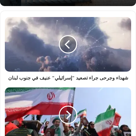
شهداء وجرحى جراء تصعيد "إسرائيلي" عنيف في جنوب لبنان