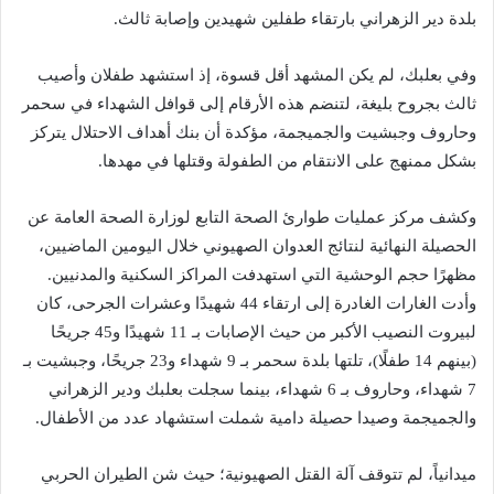
بلدة دير الزهراني بارتقاء طفلين شهيدين وإصابة ثالث.
وفي بعلبك، لم يكن المشهد أقل قسوة، إذ استشهد طفلان وأصيب
ثالث بجروح بليغة، لتنضم هذه الأرقام إلى قوافل الشهداء في سحمر
وحاروف وجبشيت والجميجمة، مؤكدة أن بنك أهداف الاحتلال يتركز
بشكل ممنهج على الانتقام من الطفولة وقتلها في مهدها.
وكشف مركز عمليات طوارئ الصحة التابع لوزارة الصحة العامة عن
الحصيلة النهائية لنتائج العدوان الصهيوني خلال اليومين الماضيين،
مظهرًا حجم الوحشية التي استهدفت المراكز السكنية والمدنيين.
وأدت الغارات الغادرة إلى ارتقاء 44 شهيدًا وعشرات الجرحى، كان
لبيروت النصيب الأكبر من حيث الإصابات بـ 11 شهيدًا و45 جريحًا
(بينهم 14 طفلًا)، تلتها بلدة سحمر بـ 9 شهداء و23 جريحًا، وجبشيت بـ
7 شهداء، وحاروف بـ 6 شهداء، بينما سجلت بعلبك ودير الزهراني
والجميجمة وصيدا حصيلة دامية شملت استشهاد عدد من الأطفال.
ميدانياً، لم تتوقف آلة القتل الصهيونية؛ حيث شن الطيران الحربي