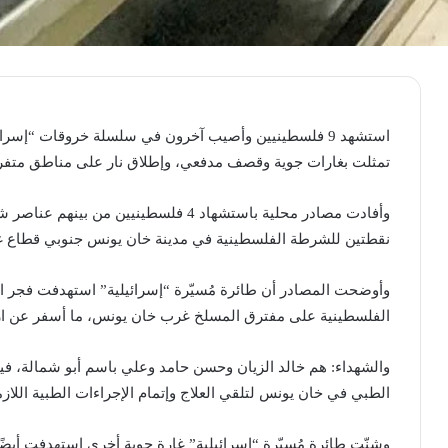
استشهد 9 فلسطينيين وأصيب آخرون في سلسلة خروقات “إسر
تمثلت بغارات جوية وقصف مدفعي، وإطلاق نار على مناطق متفر
وأفادت مصادر محلية باستشهاد 4 فلسطينيي
نقطتين للشرطة الفلسطينية في مدينة خان يونس جنوبي قطاع غ
الفلسطينية على مفترق المسلخ غرب خان يونس، ما أسفر عن ارتقاء 3 شهداء وإصابة 
والشهداء: هم خالد الزيان وحسن حامد وعلي باسم أبو شمالة، ف
الطبي في خان يونس لتلقي العلاج وإتمام الإجراءات الطبية اللازم
وشنّت طائرة مُسيّرة “إسرائيلية” غارة جوية أخرى استهدفت أيض