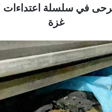
جرحى في سلسلة اعتداءات “
غزة