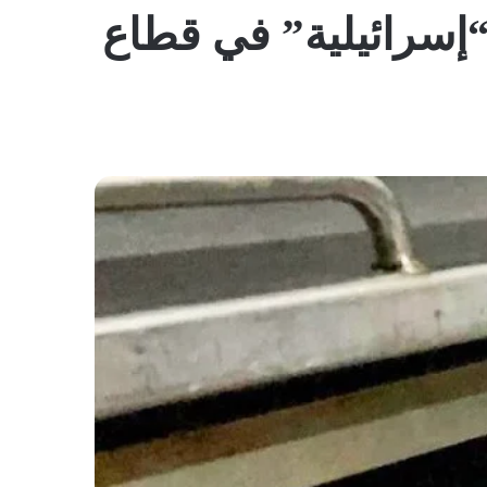
المظلم
إسرائيلية” في قطاع