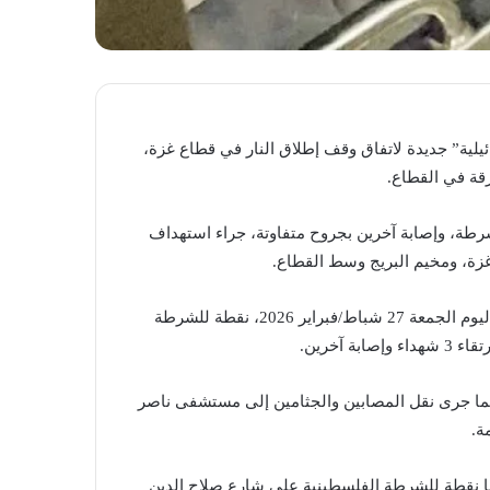
ائيلية” جديدة لاتفاق وقف إطلاق النار في قطاع غزة،
قة في القطاع.
ن من بينهم عناصر شرطة، وإصابة آخرين بجروح متفاوتة، جراء استهداف
زة، ومخيم البريج وسط القطاع.
وأوضحت المصادر أن طائرة مُسيّرة “إسرائيلية” استهدفت فجر اليوم الجمعة 27 شباط/فبراير 2026، نقطة للشرطة
آخرين.
يما جرى نقل المصابين والجثامين إلى مستشفى ناصر
ة.
ًا نقطة للشرطة الفلسطينية على شارع صلاح الدين