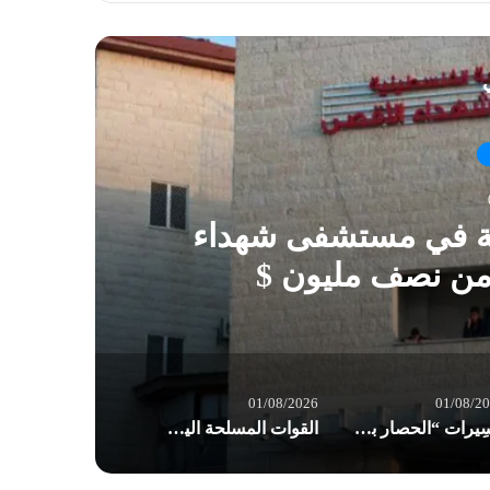
ي
ية في مستشفى شهداء
 من نصف مليون $
01/08/2026
01/08/2
مسِيرات “الحصار بالحصار والتصعيد بالتصعيد” في صنعاء: مستعدون لأثمان المعركة
القوات المسلحة اليمنية: إجبار 8 سفن نفطية للعدو السعودي على تغيير مسارها