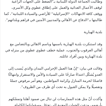
وطالبت الجماعة الدولة اللبنانية بـ”الضغط على الجهات الراعية
لوقف الأعمال العدائية والعمل على إطلاق عطوي وكل الأسرى،
ووقف كافة الانتهاكات “الإسرائيلية” للأراضي والسيادة اللبنانية”، كما
طالبتها بـ”الدفاع عن الأهالي والمدنيين الآمنين في قراهم وبلداتهم”.
بلدية الهبارية
وقد استنكرت بلدية الهبارية باسمها وباسم الاهالي وبالتضامن مع
أهالي العرقوب والجنوب، عملية خطف عطوي عطوي من منزله في
بلدة الهبارية وبين أفراد عائلته.
وقالت في بيان: “إنّ هذا العمل الإجرامي المدان والذي يُنسب إلى
العدو يُشكّل اعتداءً صارخًا على السيادة والأمن والاستقرار وانتهاكًا
فاضحًا لحرمة المنازل وكرامة المواطنين، وهو أمر مرفوض جملةً
وتفصيلًا ولا يمكن القبول به تحت أي ظرف من الظروف”.
وأكدت أنّ مثل هذه الممارسات لن تنال من صمود أهلنا وتمسّكهم
بأرضهم، ودعت الجهات المعنية إلى تحمّل مسؤولياتها الكاملة