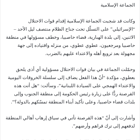
الجماعة الإسلامية
وكانت قد شجبت الجماعة الإسلامية إقدام قوات الاحتلال
“الإسرائيلي” على التسلّل تحت جناح الظلام منتصف ليل الأحد –
الاثنين، إلى بلدة الهبارية، قضاء حاصبيا، وخطف مسؤولها في منطقة
حاصبيا ومرجعيون، عطوي عطوي، من منزله واقتياده إلى جهة
مجهولة بعد ترويع أهله والاعتداء عليهم بالضرب.
وحمّلت الجماعة في بيان قوات الاحتلال مسؤولية أي أذى يلحق
بعطوي، مؤكدة “أنّ هذا الفعل يضاف إلى سلسلة الخروقات اليومية
والاعتداء الهمجي على السيادة اللبنانية”، وسألت: “هل أتت هذه
القرصنة ردًّا على زيارة رئيس الحكومة إلى منطقة الجنوب وإلى
بلدات قضاء حاصبيا، وعلى تأكيد أبناء المنطقة تمسّكهم بالدولة؟”.
وأشارت إلى أنّ “هذه القرصنة تأتي في سياق إرهاب أهالي المنطقة
لدفعهم إلى ترك قراهم وأرضهم”.