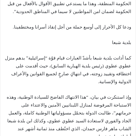
الحكومة المنطقة، وهذا ما يستدعي تطبيق الأقوال بالأفعال من قبل
الحكومة لضمان امن المواطنين لا سيما في المناطق الحدودية”.
ودعا كل الأحرار إلى أوسع حملة من أجل إنقاذ أسرانا ومختطفينا.
بلدية شبعا
كما أدانت بلدية شبعا بأشدّ العبارات قيام قوّة “إسرائيلية” بدهم منزل
عطوي عطوي (رئيس بلدية الهبارية السابق)، حيث أقدمت على
اختطافه وتقييد زوجته، في انتهاكٍ صارخٍ لجميع القوانين والأعراف
الدولية والإنسانية.
وإذ استنكرت في بيان، “هذا الانتهاك الفاضح للسيادة الوطنية، وهذه
الاستباحة المرفوضة لمنازل اللبنانيين الآمنين والاعتداء على
حرماتهم”، طالبت الدولة بتحمّل مسؤولياتها الوطنية كاملة، والعمل
الجاد والفوري لاستعادة السيد عطوي عطوي، وكذلك ابن بلدة شبعا
الشاب ماهر فارس حمدان، الذي اختُطف منذ ثمانية أشهر عند