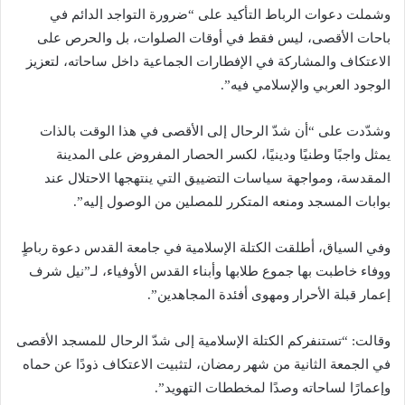
وشملت دعوات الرباط التأكيد على “ضرورة التواجد الدائم في
باحات الأقصى، ليس فقط في أوقات الصلوات، بل والحرص على
الاعتكاف والمشاركة في الإفطارات الجماعية داخل ساحاته، لتعزيز
الوجود العربي والإسلامي فيه”.
وشدّدت على “أن شدّ الرحال إلى الأقصى في هذا الوقت بالذات
يمثل واجبًا وطنيًا ودينيًا، لكسر الحصار المفروض على المدينة
المقدسة، ومواجهة سياسات التضييق التي ينتهجها الاحتلال عند
بوابات المسجد ومنعه المتكرر للمصلين من الوصول إليه”.
وفي السياق، أطلقت الكتلة الإسلامية في جامعة القدس دعوة رباطٍ
ووفاء خاطبت بها جموع طلابها وأبناء القدس الأوفياء، لـ”نيل شرف
إعمار قبلة الأحرار ومهوى أفئدة المجاهدين”.
وقالت: “تستنفركم الكتلة الإسلامية إلى شدّ الرحال للمسجد الأقصى
في الجمعة الثانية من شهر رمضان، لتثبيت الاعتكاف ذودًا عن حماه
وإعمارًا لساحاته وصدًا لمخططات التهويد”.