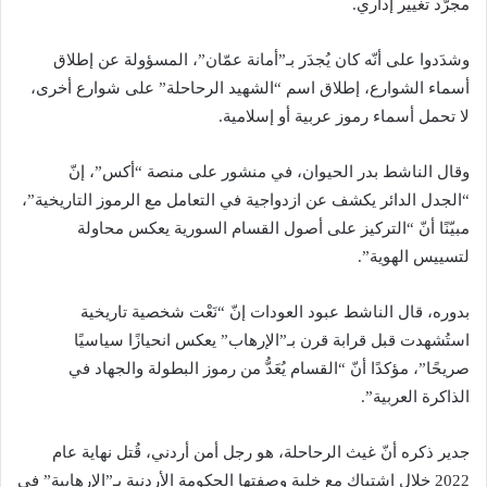
مجرَّد تغيير إداري.
وشدَدوا على أنّه كان يُجدَر بـ”أمانة عمّان”، المسؤولة عن إطلاق
أسماء الشوارع، إطلاق اسم “الشهيد الرحاحلة” على شوارع أخرى،
لا تحمل أسماء رموز عربية أو إسلامية.
وقال الناشط بدر الحيوان، في منشور على منصة “أكس”، إنّ
“الجدل الدائر يكشف عن ازدواجية في التعامل مع الرموز التاريخية”،
مبيّنًا أنّ “التركيز على أصول القسام السورية يعكس محاولة
لتسييس الهوية”.
بدوره، قال الناشط عبود العودات إنّ “نَعْت شخصية تاريخية
استُشهدت قبل قرابة قرن بـ”الإرهاب” يعكس انحيازًا سياسيًا
صريحًا”، مؤكدًا أنّ “القسام يُعَدُّ من رموز البطولة والجهاد في
الذاكرة العربية”.
جدير ذكره أنّ غيث الرحاحلة، هو رجل أمن أردني، قُتل نهاية عام
2022 خلال اشتباك مع خلية وصفتها الحكومة الأردنية بـ”الإرهابية” في