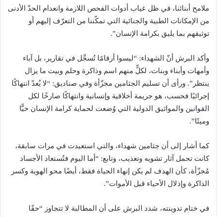
ملامح أبنائنا، في ظل غياب أدوات الفحص اللازمة وانعدام الحدّ الأدنى
من الإمكانات الطبية والجنائية التي تمكّننا من التعرّف إليهم أو
توثيقهم بما يليق بكرامة الإنسان”.
وأكد البرش أنّ الشهداء: “ليسوا أرقامًا تُسجَّل في تقارير، بل آباء
وأمهات وأبناء وبنات، لكلٍّ منهم اسم وذاكرة وحلم وبيت ما يزال
ينتظر”. ورأى أن تسليم الجثامين مجزّأة وفي صناديق: “لا يُعدّ انتهاكًا
إجرائيًا فحسب، هو جريمة أخلاقية وإنسانية وانتهاكًا صارخًا لكل
القوانين والمواثيق الدولية التي وُضعت لحماية كرامة الإنسان حيًّا
وميتًا”.
كما أشار إلى أن جثامين شهداء، والتي استعيدت في مرات سابقة،
كانت تحمل آثار تشويه وتعذيب، وتابع: “أما اليوم فتُستعاد الأجساد
مُجزّأة، كأن الهدف لم يكن إنهاء الحياة فقط، أيضًا محو الهوية وكسر
الذاكرة وإذلال الأحياء قبل الأموات”.
في ختام تدوينته، شدد البرش على أن المطالبة لا تتجاوز “حقًا