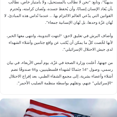
بديهيًا”، وتابع: “نحن لا نطالب بالمستحيل، ولا بامتياز خاص، نطالب
بأن يُعاد الإنسان إنسانًا، وأن يُحفظ جسده، وتُصان كرامته، وتُحترم
القوانين التي يدّعي العالم الالتزام بها. .. عندما تُداس هذه المبادئ، لا
تُهان غزّة وحدها، بل تُهان الإنسانية جمعاء”.
وأضاف البرش في تعليق لاحق: “انتهت التدوينة، وانتهى معها الخبر،
لأنها لخّصت كلّ ما يمكن أن يُكتب عن واقع جثامين وأشلاء الشهداء
لدى جيش الاحتلال الإسرائيلي”.
من جهتها، أعلنت وزارة الصحة في غزّة، يوم أمس الأربعاء، في بيان
رسمي، وصول “54 جثمانًا لشهداء فلسطينيين، و66 صندوقًا تضم
أشلاء وأعضاء بشرية، إلى مجمع الشفاء الطبي، بعد إفراج الاحتلال
“الإسرائيلي” عنهم، ونقلهم بواسطة منظمة الصليب الأحمر”.