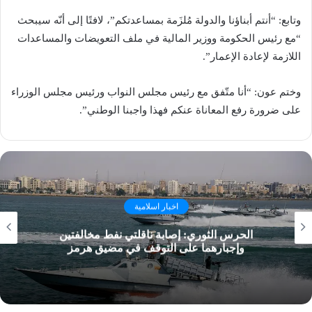
وتابع: “أنتم أبناؤنا والدولة مُلزَمة بمساعدتكم”، لافتًا إلى أنّه سيبحث
“مع رئيس الحكومة ووزير المالية في ملف التعويضات والمساعدات
اللازمة لإعادة الإعمار”.
وختم عون: “أنا متّفق مع رئيس مجلس النواب ورئيس مجلس الوزراء
على ضرورة رفع المعاناة عنكم فهذا واجبنا الوطني”.
اخبار اسلامية
الحرس الثوري: إصابة ناقلتي نفط مخالفتين
وإجبارهما على التوقف في مضيق هرمز