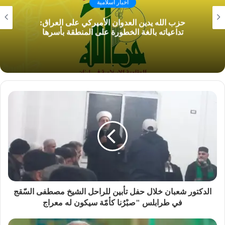
اخبار اسلامية
حزب الله يدين العدوان الأميركي على العراق:
تداعياته بالغة الخطورة على المنطقة بأسرها
الدكتور شعبان خلال حفل تأبين للراحل الشيخ مصطفى السّقج
في طرابلس "صبْرُنا كأمّة سيكون له معراج