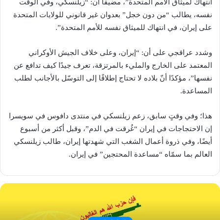
انتهاك لميثاق الأمم المتحدة”، مضيفًا أن: “زيلنسكي، وفي الوقت
نفسه، يطالب “من دون خجل” بعدوان غير قانوني للولايات المتحدة
على إيران، في انتهاك للميثاق نفسه للأمم المتحدة”.
وشدد عراقجي على أن: “إيران، وعلى خلاف الجيش الأوكراني
المعتمد على الخارج والمليء بالمرتزقة، تعرف جيدًا كيف تدافع عن
نفسها”، مؤكدًا أنّ بلاده لا تحتاج إطلاقًا إلى التوسّل بالأجانب لطلب
المساعدة.
هذا؛ وفي وقتٍ سابق، زعم زيلنسكي في منتدى دافوس في سويسرا
إن الاحتجاجات في إيران “غُرقت في الدم”، وقبل أكثر من أسبوع
أيضًا، وفي ذروة أعمال الشغب التي شهدتها إيران، طالب زيلنسكي
العالم بما سمّاه “مساعدة المحتجين” في إيران.