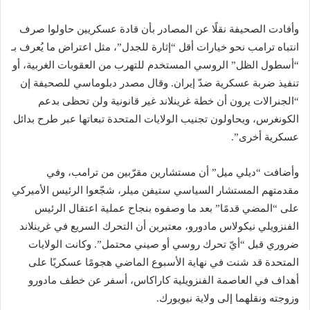
وأفادت الصحيفة نقلًا عن المصادر بأن قادة عسكريين حاولوا صرف
انتباه ترامب نحو خيارات أقل “إثارة للجدل”، مثل اعتراض ما يُعرف بـ
“أسطول الظل” الروسي المستخدم للتهرب من العقوبات الغربية، أو
تنفيذ ضربة عسكرية ضدّ إيران. وقال مصدر دبلوماسي للصحيفة إن
“الجنرالات يرون أن خطة غرينلاند غير قانونية ولن تحظى بدعم
الكونغرس، ويحاولون تجنيب الولايات المتحدة تبعاتها عبر طرح بدائل
عسكرية أخرى”.
وأضافت “ديلي ميل” أن مستشارين مقرّبين من ترامب، وفي
مقدمتهم المستشار السياسي ستيفن ميلر، شجّعوا الرئيس الأميركي
على “المضي قدمًا” بعد ما وصفوه بنجاح عملية اعتقال الرئيس
الفنزويلي نيكولاس مادورو، معتبرين أن التحرك السريع في غرينلاند
ضروري قبل “أيّ تحرك روسي أو صيني محتمل”. وكانت الولايات
المتحدة قد شنت في نهاية الأسبوع الماضي هجومًا عسكريًا على
أهداف في العاصمة الفنزويلية كاراكاس، أسفر عن خطف مادورو
وزوجته ونقلهما إلى ولاية نيويورك.