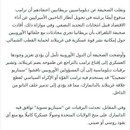
ونقلت الصحيفة عن دبلوماسيين بريطانيين اعتقادهم أن ترامب
مدفوع أيضًا برغبته في تحويل أنظار الناخبين الأميركيين عن أداء
الاقتصاد قبيل انتخابات التجديد النصفي. وفي موازاة ذلك، أفادت
صحيفة التلغراف بأن بريطانيا تجري محادثات مع حلفائها الأوروبيين
حول إمكانية نشر قوة عسكرية في غرينلاند لحماية القطب الشمالي.
وأوضحت الصحيفة أن الدول الأوروبية تأمل أن يؤدي تعزيز وجودها
العسكري إلى إقناع ترامب بالتراجع عن طموحه بضم غرينلاند. وتشير
برقيات دبلوماسية إلى أن المسؤولين الأوروبيين ناقشوا “سيناريو
تصعيديًا” قد يستخدم فيه ترامب القوّة أو الإكراه السياسي لقطع
علاقة غرينلاند بالدانمارك، مما قد يؤدي إلى تدمير حلف الناتو من
الداخل.
وفي المقابل، تحدثت البرقيات عن “سيناريو تسوية” توافق فيه
الدانمارك على منح الولايات المتحدة وصولًا عسكريًا كاملًا مع منع أي
نفوذ روسي أو صيني.