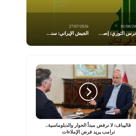
27/07/2026
01/08/2
الحرس الثوري: إصابة ناقلتي نفط مخالفتين وإجبارهما على التوقف في مضيق هرمز
الجيش الإيراني: سنرد على أي عدوان برد قوي وساحق
قاليباف: لا نرفض مبدأ الحوار والدبلوماسية..
ترامب يريد فرض الإملاءات