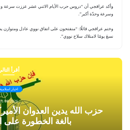
وأكد عراقجي أن “دروس حرب الأيام الاثني عشر عززت سرعة وعمق 
وسرعة وحدّة أكبر”.
وختم عراقجي قائلًا: “منفتحون على اتفاق نووي عادل ومتوازن ي
نسعَ يومًا لامتلاك سلاح نووي”.
أقرأ التال
اخبار اسلامية
01/08/2026
حزب الله يدين العدوان الأمير
بالغة الخطورة على ا