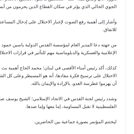
الجوي الحالي الذي يؤثر في سكان القطاع الذين يحرمون من أبس
وأشار إلى أهمية رفع الصوت لإجبار الاحتلال على إدخال المساعدا
للاتفاق.
من جهته دعا المدير العام لمؤسسة القدس الدولية ياسين حمود ل
الإعلامية والعسكرية والدبلوماسية مهم للتأثير في قرارات الاحتلال ت
كذلك، أكد رئيس أمناء الأقصى في لبنان؛ محمد الحاج أهمية بث 
الاحتلال على ترسيخ فكرة مفادها، أنه هو المسيطر وعلى كل الش
أن يهزموا غطرسة العدو، بالإرادة والإيمان بالله.
وشدد رئيس لجنة القدس في الاتحاد الإسلامي؛ الشيخ يوسف صلح
الفلسطينية لا تقبل المساومة، إما معها وإما ضدها.
ليختتم المؤتمر بصورة جماعية بين الحاضرين.