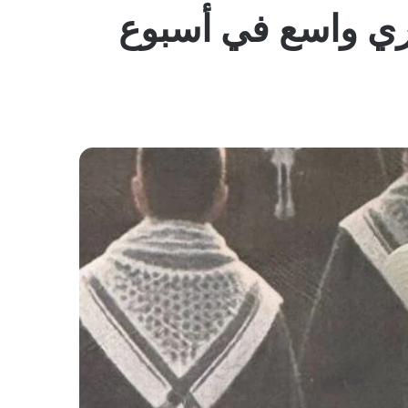
المظلم
يري واسع في أسبوع