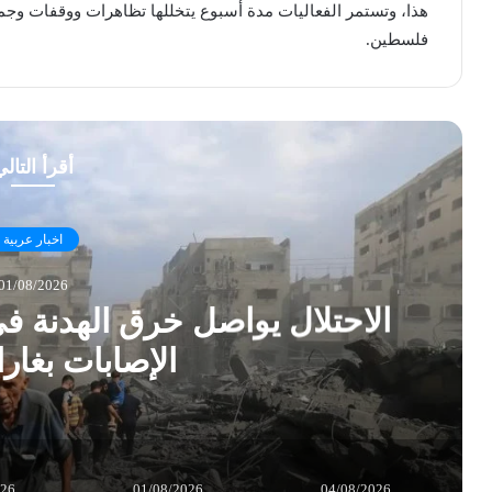
هذا، وتستمر الفعاليات مدة أسبوع يتخللها تظاهرات ووقفات وج
فلسطين.
أقرأ التال
اخبار عربية
01/08/2026
الاحتلال يواصل خرق الهدنة 
الإصابات بغار
026
01/08/2026
04/08/2026