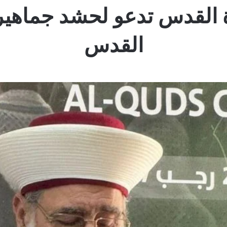
رة القدس تدعو لحشد جماه
القدس