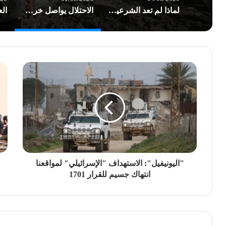
لماذا لم تعد الشرعية وحدها تكفي؟ هندسة السيادة… وإعادة تعريف قواعد الصراع/ بقلم د. عاطف الموسوي
الاحتلال يواصل خرق الهدنة في غزة.. شهداء وعشرات الإصابات بغارات العدو
"اليونيفيل": الاستهداف "الإسرائيلي" لمواقعنا
انتهاك جسيم للقرار 1701