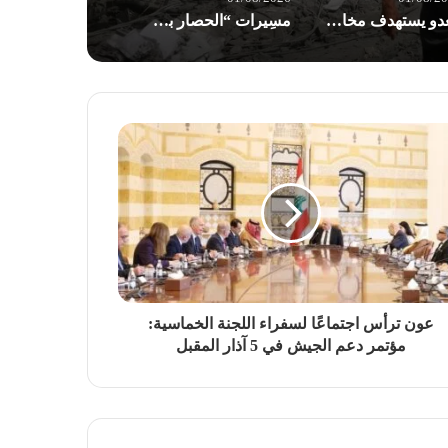
العدو يستهدف مخازن الأدوية في مستشفى شهداء الأقصى والخسائر أكثر من نصف مليون $
مسِيرات “الحصار بالحصار والتصعيد بالتصعيد” في صنعاء: مستعدون لأثمان المعركة
عون ترأس اجتماعًا لسفراء اللجنة الخماسية:
مؤتمر دعم الجيش في 5 آذار المقبل