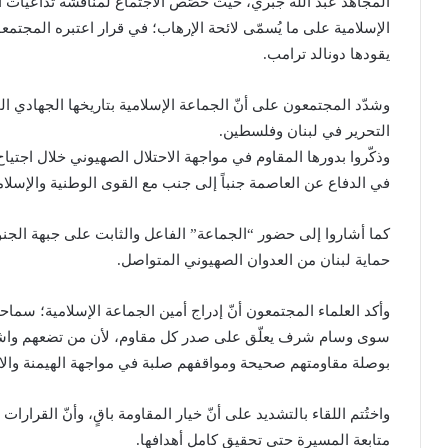
المجاهد عبد الله جبري، حيث خُصّص الاجتماع لمناقشة تداعيات 
الإسلامية على ما يُسمّى لائحة الإرهاب؛ في قرار اعتبره المجتمعون
يقودها دونالد ترامب.
وشدّد المجتمعون على أنّ الجماعة الإسلامية بتاريخها الجهادي ا
التحرير في لبنان وفلسطين.
في الدفاع عن العاصمة جنباً إلى جنب مع القوى الوطنية والإسلام
كما أشاروا إلى حضور “الجماعة” الفاعل والثابت على جبهة الجن
حماية لبنان من العدوان الصهيوني المتواصل.
وأكد العلماء المجتمعون أنّ إدراج أمين الجماعة الإسلامية؛ سم
سوى وسام شرف يعلّق على صدر كل مقاوم، لأن من تضعهم واشنطن 
بوصلة مقاومتهم صحيحة ومواقفهم صلبة في مواجهة الهيمنة والاح
واختُتم اللقاء بالتشديد على أنّ خيار المقاومة باقٍ، وأنّ القرارات ال
متابعة المسيرة حتى تحقيق كامل أهدافها.