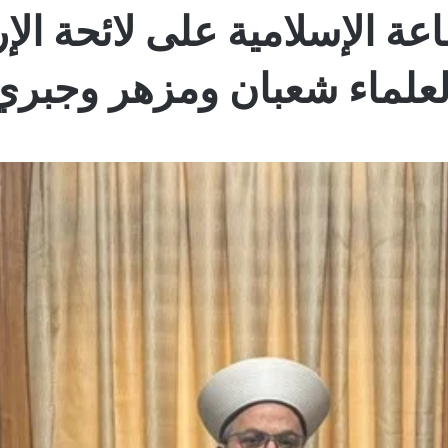
عة الإسلامية على لائحة ال
لعلماء شعبان ومزهر وجبري