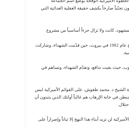
الخطوة الأميركية الوقحة بوضع اسم الجماعة
 تجنّياً صارخاً يكشف حقيقة العقلية العدائية التي
لمشهود، كانت ولا تزال جزءاً أساسياً من مشروع
وذكّروا بدورها المقاوم في مواجهة الاحتلال الصهيوني خلال اجتياح عام 1982 في بيروت، حين قدّمت الشهداء، وشاركت
ية.
وب، حيث بقيت تدافع، وتقدّم الشهداء، وتساهم في
احة الشيخ د. محمد طقوش، على القوائم الأميركية ليس
في خانة الإرهاب هم غالباً أولئك الذين يثبتون أن
تلال.
أميركية لن تزيد أبناء هذا النهج إلا ثباتاً وإصراراً على